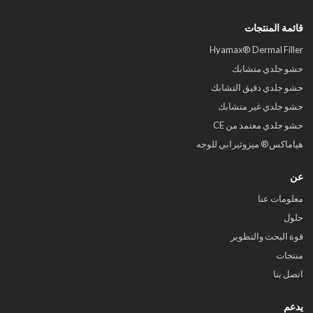
قائمة المنتجات
Hyamax® Dermal Filler
حشو جلدي متشابك
حشو جلدي دقيق التشابك
حشو جلدي غير متشابك
حشو جلدي معتمد من CE
هياماكس® ميزوثيرابي للوجه
عن
معلومات عنا
حلول
قوة البحث والتطوير
منتجات
اتصل بنا
يدعم