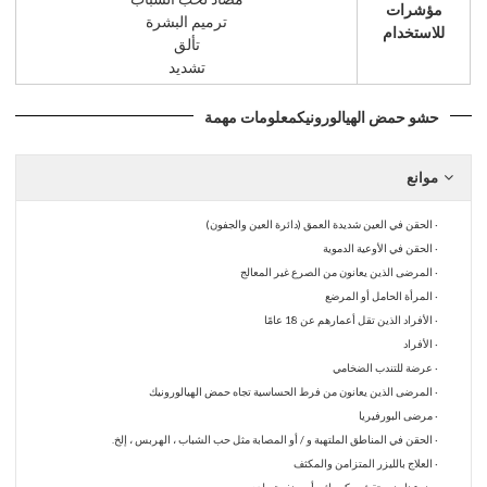
مؤشرات
ترميم البشرة
للاستخدام
تألق
تشديد
حشو حمض الهيالورونيك
معلومات مهمة
موانع
· الحقن في العين شديدة العمق (دائرة العين والجفون)
· الحقن في الأوعية الدموية
· المرضى الذين يعانون من الصرع غير المعالج
· المرأة الحامل أو المرضع
· الأفراد الذين تقل أعمارهم عن 18 عامًا
· الأفراد
· عرضة للتندب الضخامي
· المرضى الذين يعانون من فرط الحساسية تجاه حمض الهيالورونيك
· مرضى البورفيريا
· الحقن في المناطق الملتهبة و / أو المصابة مثل حب الشباب ، الهربس ، إلخ.
· العلاج بالليزر المتزامن والمكثف
· ضوء نابض ، تقشير كيميائي أو سنفرة جلدي