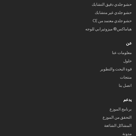
حشو جلدي دقيق التشابك
حشو جلدي غير متشابك
حشو جلدي معتمد من CE
هياماكس® ميزوثيرابي للوجه
عن
معلومات عنا
حلول
قوة البحث والتطوير
منتجات
اتصل بنا
يدعم
برنامج الموزع
التحقق من الموزع
المشاكل الشائعة
مدونة