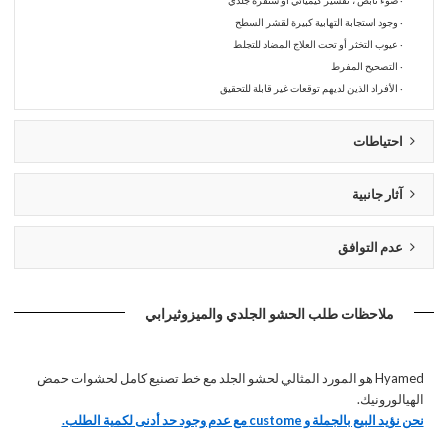
· وجود استجابة التهابية كبيرة لقشر السطح
· عيوب التخثر أو تحت العلاج المضاد للتجلط
· التصحيح المفرط
· الأفراد الذين لديهم توقعات غير قابلة للتحقيق
احتياطات
آثار جانبية
عدم التوافق
ملاحظات طلب الحشو الجلدي والميزوثيرابي
Hyamed هو المورد المثالي لحشو الجلد مع خط تصنيع كامل لحشوات حمض
الهيالورونيك.
نحن نؤيد البيع بالجملة و custome مع عدم وجود حد أدنى لكمية الطلب.