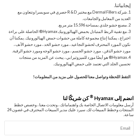
إيجابياتنا.
1. شركة Dermal Fillers مع مختبر R & D حصري في سويسرا وتتعاون مع
العديد من المعامل والجامعات.
2. مصنع حشو جلدي بمساحة 15.596 متر مربع.
3. مع تقنية الربط المتبادل بحمض الهيالورونيك Hyamax® الحاصلة على براءة
اختراع ، يمكننا إنتاج مجموعة كاملة من حشوات حمض الهيالورونيك. يمكننا أن
نكون المورد المحترف لحشو التجاعيد ، مورد حشو الخد ، مورد حشو الأنف ،
مورد حشو الذقن ، مورد حشو الجسم ، مورد حشو الوجه ومورد حشو الرقبة.
4. Hyamax® هو أيضًا مورد للميزوثيرابي ، يبحث عن المزيد من منتجات
تحسين الجلد التي تعتمد على حمض الهيالورونيك.
التقط اللحظة وتواصل معنا للحصول على مزيد من المعلومات!
®
انضم إلى Hyamax
كن شريكًا لنا
أرسل معلومات الاتصال الخاصة بك واهتماماتك ، وتحدث معنا ، وخصص خطط
المنتجات وخطط المبيعات لك. سيرد عليك مدير المبيعات المحترف في غضون 24
ساعة.