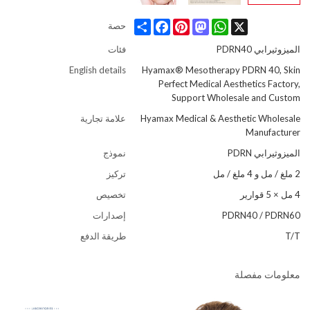
Share
Facebook
Pinterest
Mastodon
WhatsApp
X
حصة
الميزوثيرابي PDRN40
فئات
English details
Hyamax® Mesotherapy PDRN 40, Skin
Perfect Medical Aesthetics Factory,
Support Wholesale and Custom
Hyamax Medical & Aesthetic Wholesale
علامة تجارية
Manufacturer
الميزوثيرابي PDRN
نموذج
2 ملغ / مل و 4 ملغ / مل
تركيز
4 مل × 5 قوارير
تخصيص
PDRN40 / PDRN60
إصدارات
T/T
طريقة الدفع
معلومات مفصلة