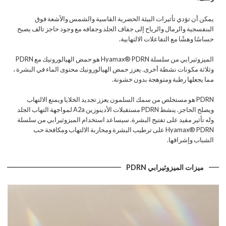
يمكن أن تؤدي تأثيرات البيئة الحضرية القاسية والشمس والأشعة فوق
البنفسجية والرمال والرياح إلى جفاف الجلد وجفافه مع وجود حاجز تالف يصبح
حساسًا وهشًا مع التفاعلات الالتهابية.
الميزوثيرابي من سلسلة Hyamax® PDRN هو حمض الهيالورونيك مع PDRN
وثلاثة مكونات نشطة أخرى. يعزز حمض الهيالورونيك محتوى الماء في البشرة ،
مما يجعلها رطبة ومتوهجة بدون خشونة.
PDRN هو مستخلص من سمك السلمون يعزز تجديد الخلايا ويمنع الالتهاب
ويصلح الحاجز. ينشط PDRN مستقبلات الأدينوزين A2a لمواجهة التهاب الجلد
وله تأثير مفيد على تفتيح البشرة. سيساعد استخدام الميزوثيرابي من سلسلة
Hyamax® PDRN على ترطيب البشرة ومحاربة الالتهاب ومكافحة حب
الشباب وإشراقها.
ميزات الميزوثيرابي PDRN