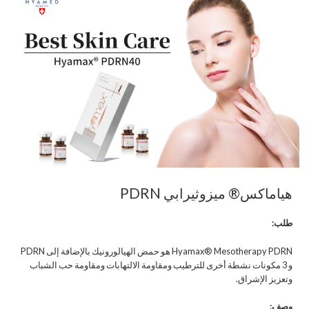
هياماكس® ميزوثيرابي PDRN
طلب:
Hyamax® Mesotherapy PDRN هو حمض الهيالورونيك بالإضافة إلى PDRN
و 3 مكونات نشطة أخرى للترطيب ومقاومة الالتهابات ومقاومة حب الشباب
وتعزيز الإشراق.
وصف: