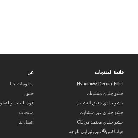
قائمة المنتجات
عن
Hyamax® Dermal Filler
معلومات عنا
حشو جلدي متشابك
حلول
حشو جلدي دقيق التشابك
قوة البحث والتطوي
حشو جلدي غير متشابك
منتجات
حشو جلدي معتمد من CE
اتصل بنا
هياماكس® ميزوثيرابي للوجه