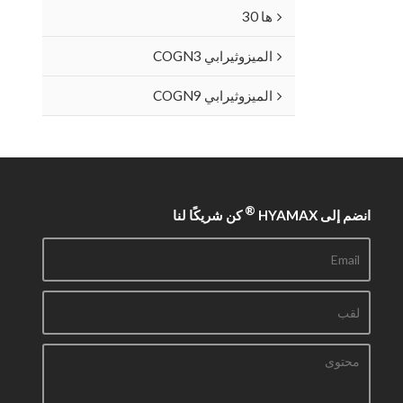
ها 30
الميزوثيرابي COGN3
الميزوثيرابي COGN9
®
انضم إلى HYAMAX
كن شريكًا لنا