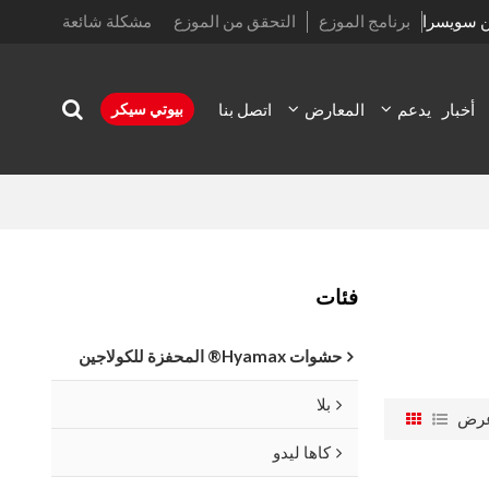
ن سويسرا
برنامج الموزع
التحقق من الموزع
مشكلة شائعة
أخبار
يدعم
المعارض
اتصل بنا
بيوتي سيكر
فئات
حشوات Hyamax® المحفزة للكولاجين
بلا
رض
كاها ليدو