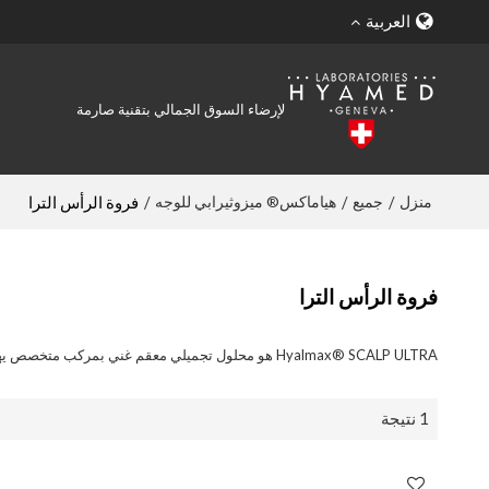
العربية
لإرضاء السوق الجمالي بتقنية صارمة
منزل
جميع
هياماكس® ميزوثيرابي للوجه
/
/
/
فروة الرأس الترا
فروة الرأس الترا
Hyalmax® SCALP ULTRA هو محلول تجميلي معقم غني بمركب متخصص يهدف إلى تنشيط الشعر وفروة الرأس.
1 نتيجة