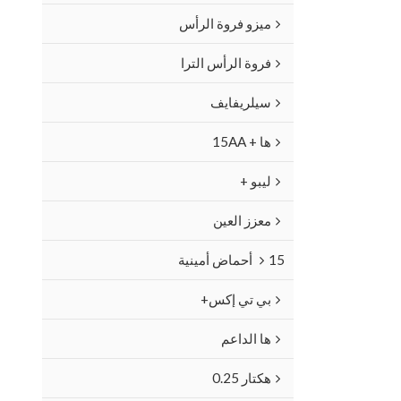
ميزو فروة الرأس
فروة الرأس الترا
سيلريفايف
ها + 15AA
ليبو +
معزز العين
15 أحماض أمينية
بي تي إكس+
ها الداعم
هكتار 0.25