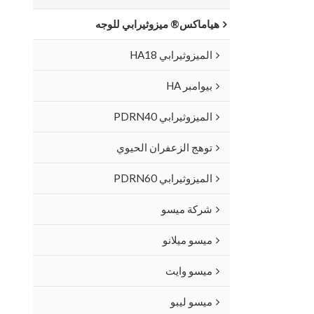
هياماكس® ميزوثيرابي للوجه
الميزوثيرابي HA18
بيوامبر HA
الميزوثيرابي PDRN40
توهج الزعفران الحيوي
الميزوثيرابي PDRN60
شركة ميسو
ميسو ميلانو
ميسو وايت
ميسو ليبو