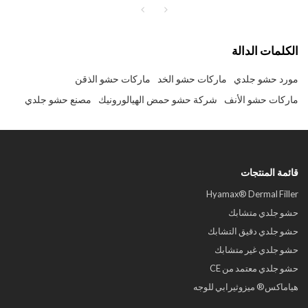
الكلمات الدالة
مورد حشو جلدي
ماركات حشو الخد
ماركات حشو الذقن
ماركات حشو الأنف
شركة حشو حمض الهيالورونيك
مصنع حشو جلدي
قائمة المنتجات
Hyamax® Dermal Filler
حشو جلدي متشابك
حشو جلدي دقيق التشابك
حشو جلدي غير متشابك
حشو جلدي معتمد من CE
هياماكس® ميزوثيرابي للوجه