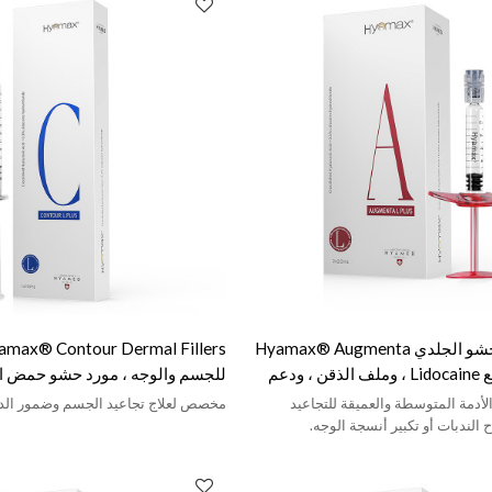
مورد مواد الحشو الجلدي Hyamax® Augmenta
، حشو الخد مع Lidocaine ، وملف الذقن ، ودعم
للجسم والوجه ، مورد حشو حمض اله
ة والمخصص
بيع بالجملة ومخصص
أدمة المتوسطة والعميقة للتجاعيد
مخصص لعلاج تجاعيد الجسم وضمور الد
ح الندبات أو تكبير أنسجة الوجه.