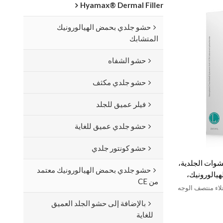
Hyamax® Dermal Filler
حشو جلدي بحمض الهيالورونيك
المتشابك
حشو الشفاه
حشو جلدي مكثف
فيلر عميق للجلد
حشو جلدي عميق للغاية
حشو كونتور جلدي
Hyamax® Volumiz الحشوات الجلدية،
حشو جلدي بحمض الهيالورونيك معتمد
يالورونيك،
من CE
تلاء منتصف الوجه
بالإضافة إلى حشو الجلد العميق
للغاية