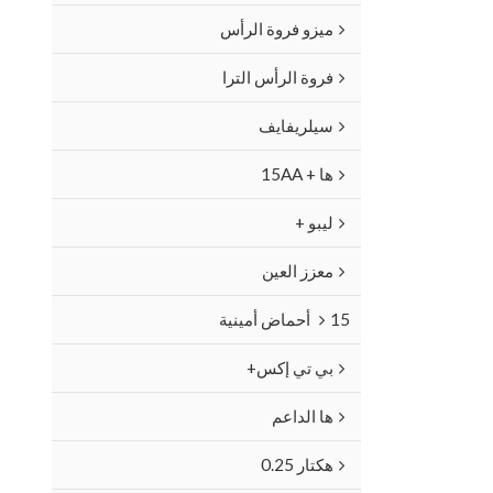
ميزو فروة الرأس
فروة الرأس الترا
سيلريفايف
ها + 15AA
ليبو +
معزز العين
15 أحماض أمينية
بي تي إكس+
ها الداعم
هكتار 0.25