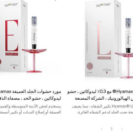
حشو الشفاه Hyamax® مع 0.3٪ ليدوكائين ، حشو
الهيالورونيك ، الشركة المصنعة
ليدوكائين ، حشو الخد ، مصفاة الذقن
، بالجملة والمخصصة
بالجملة والمخصص
يحقق Hyamax® Lips Filler تكبير الشفاه ، مما يضيف
يستخدم لحقن الأدمة المتوسطة والعميقة
جة تحت الجلد لدعم الشفاه الغائرة.
العميقة أو إصلاح الندبات أو تكبير أنسجة
1