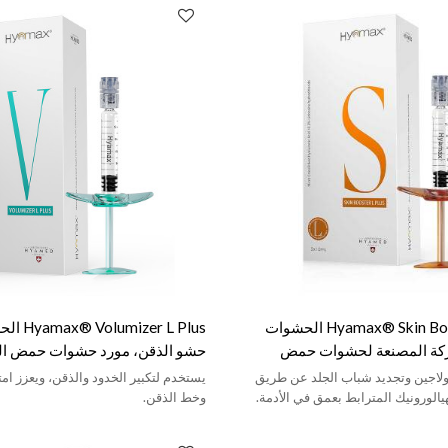
Hyamax® Skin Booster L Plus الحشوات
er L Plus
شركة المصنعة لحشوات حمض
حشو الذقن، مورد حشوات حمض اله
 تدعم البيع بالجملة والتخصيص
البيع بالجملة والعرف
ولاجين وتجديد شباب الجلد عن طريق
يستخدم لتكبير الخدود والذقن، ويعزز ام
الورونيك المترابط بعمق في الأدمة.
وخط الذقن.