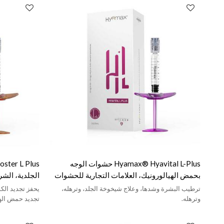
Hyamax® Hyavital L-Plus حشوات الوجه
بحمض الهيالورونيك، العلامات التجارية للحشوات
الجلدية، ال
الجلدية، دعم البيع بالجملة والتخصيص
الهيالورونيك،
ترطيب البشرة وشدها، وعلاج شيخوخة الجلد، وترهله،
يحفز تجديد الك
وترهله.
تجديد حمض الهي