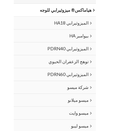
هياماكس® ميزوثيرابي للوجه
الميزوثيرابي HA18
بيوامبر HA
الميزوثيرابي PDRN40
توهج الزعفران الحيوي
الميزوثيرابي PDRN60
شركة ميسو
ميسو ميلانو
ميسو وايت
ميسو ليبو