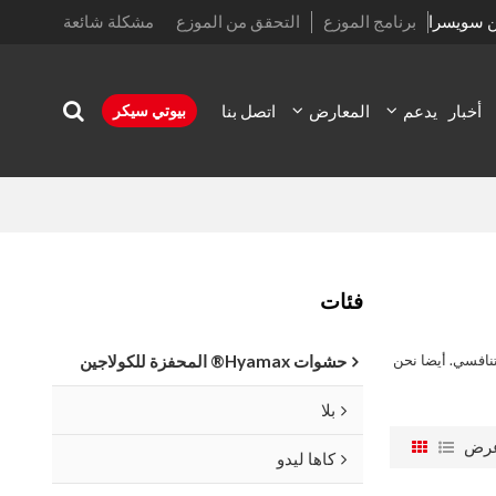
ن سويسرا
برنامج الموزع
التحقق من الموزع
مشكلة شائعة
أخبار
يدعم
المعارض
اتصل بنا
بيوتي سيكر
فئات
نافسي. أيضا نحن
حشوات Hyamax® المحفزة للكولاجين
بلا
رض
كاها ليدو