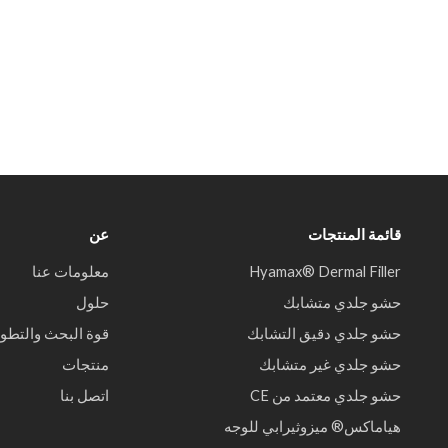
قائمة المنتجات
عن
Hyamax® Dermal Filler
معلومات عنا
حشو جلدي متشابك
حلول
حشو جلدي دقيق التشابك
قوة البحث والتطوي
حشو جلدي غير متشابك
منتجات
حشو جلدي معتمد من CE
اتصل بنا
هياماكس® ميزوثيرابي للوجه