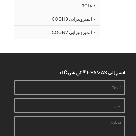
ها 30
الميزوثيرابي COGN3
الميزوثيرابي COGN9
®
انضم إلى HYAMAX
كن شريكًا لنا