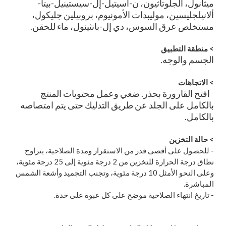
ميثانول، الجلوتاثيون، ن-أسيتيل-إل-سيستينيل-بيتا-
ألانيلجليسين، موليبدات الأمونيوم، بروبيلين جليكول،
مستخلص عرق السوس، دي إل-بانثينول، ماء للحقن.
>
منطقة التطبيق
الجسم والوجه.
>
الاتجاهات
افتح القارورة بحذر. ضعي وعمل محتويات المنتج
بالكامل على الجلد عن طريق التدليك حتى يتم امتصاصه
بالكامل.
>
حالة التخزين
- للحصول على أقصى قدر من الاستقرار ومدة الصلاحية، يتراوح
نطاق درجة الحرارة للتخزين من 2 درجة مئوية إلى 25 درجة مئوية،
وعلى النحو الأمثل 10 درجة مئوية، وتجنب التجميد وأشعة الشمس
المباشرة.
- تاريخ انتهاء الصلاحية موضح على كل عبوة على حدة.