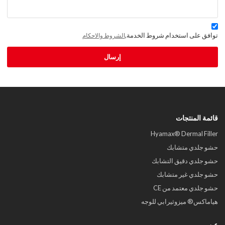
توافق على استخدام شروط الخدمة,
الشروط والاحكام
إرسال
قائمة المنتجات
Hyamax® Dermal Filler
حشو جلدي متشابك
حشو جلدي دقيق التشابك
حشو جلدي غير متشابك
حشو جلدي معتمد من CE
هياماكس® ميزوثيرابي للوجه
عن