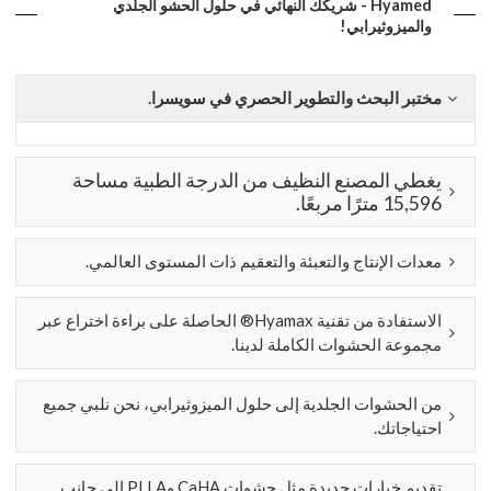
Hyamed - شريكك النهائي في حلول الحشو الجلدي
والميزوثيرابي!
مختبر البحث والتطوير الحصري في سويسرا.
يغطي المصنع النظيف من الدرجة الطبية مساحة
15,596 مترًا مربعًا.
معدات الإنتاج والتعبئة والتعقيم ذات المستوى العالمي.
الاستفادة من تقنية Hyamax® الحاصلة على براءة اختراع عبر
مجموعة الحشوات الكاملة لدينا.
من الحشوات الجلدية إلى حلول الميزوثيرابي، نحن نلبي جميع
احتياجاتك.
تقديم خيارات جديدة مثل حشوات CaHA وPLLA إلى جانب