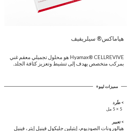
هياماكس® سيلريفيف
Hyamax® CELLREVIVE هو محلول تجميلي معقم غني
بمركب متخصص يهدف إلى تنشيط وتعزيز كثافة الجلد.
مميزات ليبو+
> طَرد
5 × 5 مل
>
تعبير
هيالورونات الصوديوم، إيثيلين جليكول فينيل إيثر، فينيل