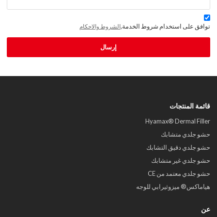
توافق على استخدام شروط الخدمة,
الشروط والاحكام
إرسال
قائمة المنتجات
Hyamax® Dermal Filler
حشو جلدي متشابك
حشو جلدي دقيق التشابك
حشو جلدي غير متشابك
حشو جلدي معتمد من CE
هياماكس® ميزوثيرابي للوجه
عن