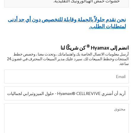
حشوات حمض الهيالورونيك التقليدية.
نحن نقدم حلولاً بالجملة وقابلة للتخصيص دون أي حد أدنى
لمتطلبات الطلب.
®
انضم إلى Hyamax
كن شريكًا لنا
أرسل معلومات الاتصال الخاصة بك واهتماماتك ، وتحدث معنا ، وخصص خطط
المنتجات وخطط المبيعات لك. سيرد عليك مدير المبيعات المحترف في غضون 24
ساعة.