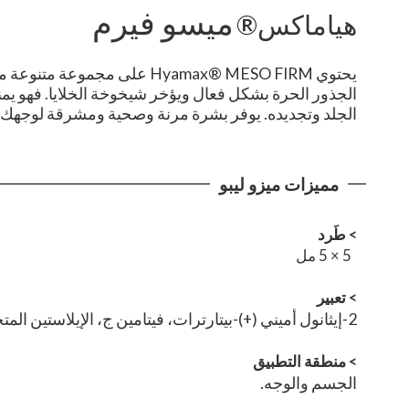
ميسو فيرم
هياماكس®
يحتوي Hyamax® MESO FIRM على
الجذور الحرة بشكل فعال ويؤخر شيخوخة الخلايا. فهو يمنع 
الجلد وتجديده. يوفر بشرة مرنة وصحية ومشرقة لوجه
مميزات ميزو ليبو
> طَرد
5 × 5 مل
>
تعبير
2-إيثانول أميني (+)-بيتارترات، فيتامين ج، الإيلاستين المتحلل، ماء للحقن.
>
منطقة التطبيق
الجسم والوجه.