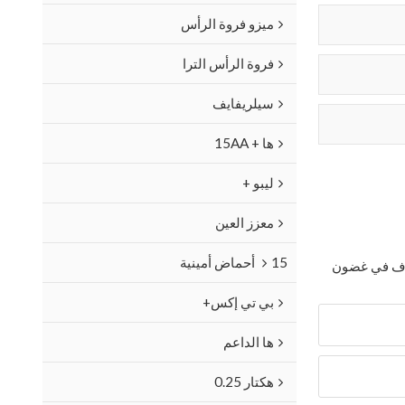
ميزو فروة الرأس
فروة الرأس الترا
سيلريفايف
ها + 15AA
ليبو +
معزز العين
15 أحماض أمينية
ترف في غضون
بي تي إكس+
ها الداعم
هكتار 0.25