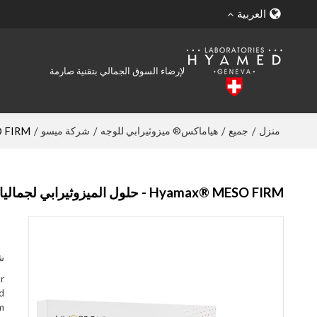
العربية
لإرضاء السوق الجمالي بتقنية صارمة
منزل
جميع
هياماكس® ميزوثيرابي للوجه
شركة ميسو
/
/
/
/
Hyamax® MESO FIRM - حلول الميزو
Hyamax® MESO FIRM - حلول الميزوثيرابي لجماليات مستحضرات التجميل والعناية بالبشرة، دعم البيع بالجملة والمخصص
ش
r
nd
m