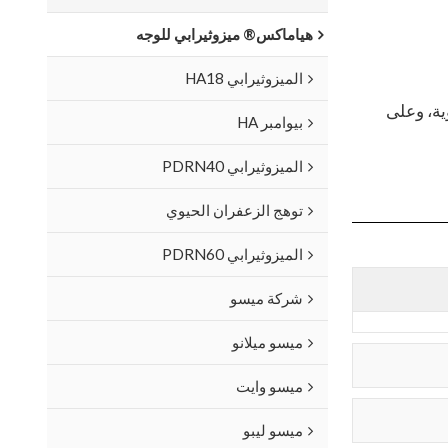
هياماكس® ميزوثيرابي للوجه
الميزوثيرابي HA18
درجة الحرارة للتخزين من 2 درجة مئوية إلى 25 درجة مئوية، وعلى
بيوامبر HA
الميزوثيرابي PDRN40
توهج الزعفران الحيوي
الميزوثيرابي PDRN60
شركة ميسو
ميسو ميلانو
ميسو وايت
ميسو ليبو