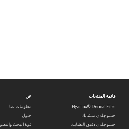
قائمة المنتجات
عن
Hyamax® Dermal Filler
معلومات عنا
حشو جلدي متشابك
حلول
حشو جلدي دقيق التشابك
قوة البحث والتطوي