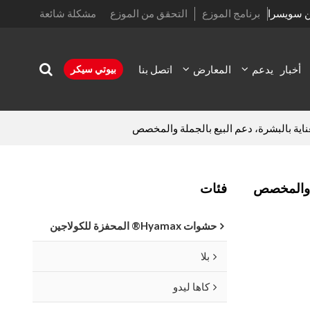
ن سويسرا
برنامج الموزع
التحقق من الموزع
مشكلة شائعة
أخبار
يدعم
المعارض
اتصل بنا
بيوتي سيكر
فئات
حشوات Hyamax® المحفزة للكولاجين
بلا
كاها ليدو