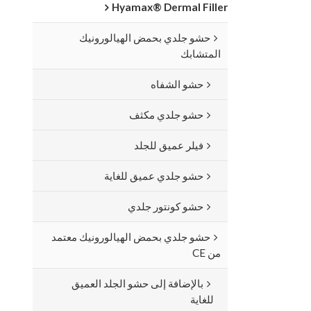
Hyamax® Dermal Filler
حشو جلدي بحمض الهيالورونيك
المتشابك
حشو الشفاه
حشو جلدي مكثف
فيلر عميق للجلد
حشو جلدي عميق للغاية
حشو كونتور جلدي
حشو جلدي بحمض الهيالورونيك معتمد
من CE
بالإضافة إلى حشو الجلد العميق
للغاية