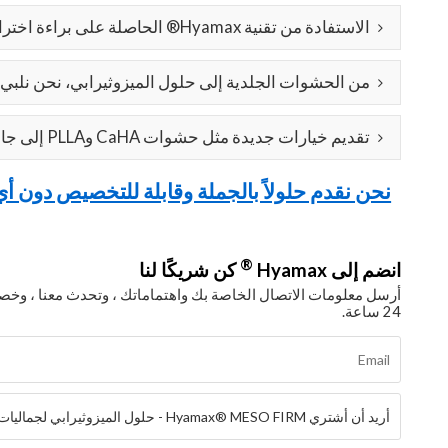
الاستفادة من تقنية Hyamax® الحاصلة على براءة اختراع عبر مجموعة الحشوات الكاملة لدينا.
من الحشوات الجلدية إلى حلول الميزوثيرابي، نحن نلبي 
تقديم خيارات جديدة مثل حشوات CaHA وPLLA إلى جانب حشوات حمض الهيالورونيك التقليدية.
نحن نقدم حلولاً بالجملة وقابلة للتخصيص دون أ
®
انضم إلى Hyamax
كن شريكًا لنا
أرسل معلومات الاتصال الخاصة بك واهتماماتك ، وتحدث معنا ، 
24 ساعة.