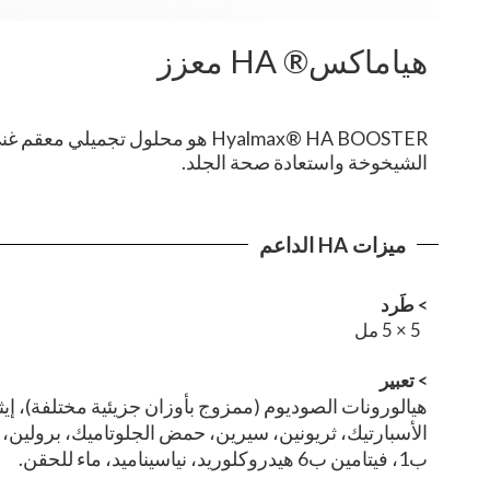
هياماكس® HA معزز
Hyalmax® HA BOOSTER هو محلول 
الشيخوخة واستعادة صحة الجلد.
ميزات HA الداعم
> طَرد
5 × 5 مل
>
تعبير
هيالورونات الصوديوم (ممزوج بأوزان جزيئية مختلفة)، إيثي
الأسبارتيك، ثريونين، سيرين، حمض الجلوتاميك، برولين، جل
ب1، فيتامين ب6 هيدروكلوريد، نياسيناميد، ماء للحقن.