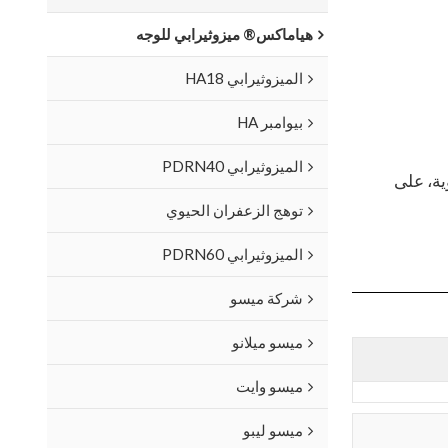
هياماكس® ميزوثيرابي للوجه
الميزوثيرابي HA18
بيوامبر HA
الميزوثيرابي PDRN40
 الحرارة للتخزين من 2 درجة مئوية إلى 25 درجة مئوية، على
توهج الزعفران الحيوي
الميزوثيرابي PDRN60
شركة ميسو
ميسو ميلانو
ميسو وايت
ميسو ليبو