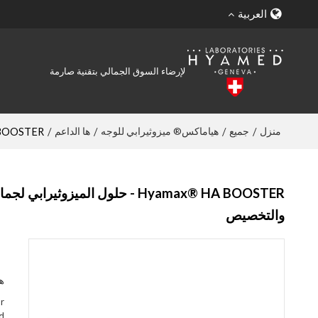
العربية
لإرضاء السوق الجمالي بتقنية صارمة
منزل
جميع
هياماكس® ميزوثيرابي للوجه
ها الداعم
/
/
/
/
Hyamax® HA BOOSTER - حلول الميزوثيرابي لجم
Hyamax® HA BOOSTER - حلول المي
والتخصيص
ها
r
nd