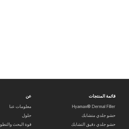
قائمة المنتجات
عن
Hyamax® Dermal Filler
معلومات عنا
حشو جلدي متشابك
حلول
حشو جلدي دقيق التشابك
قوة البحث والتطوي