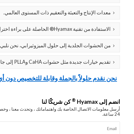
معدات الإنتاج والتعبئة والتعقيم ذات المستوى العالمي.
الاستفادة من تقنية Hyamax® الحاصلة على براءة اختراع عبر مجموعة الحشوات الكاملة لدينا.
من الحشوات الجلدية إلى حلول الميزوثيرابي، نحن نلبي 
تقديم خيارات جديدة مثل حشوات CaHA وPLLA إلى جانب حشوات حمض الهيالورونيك التقليدية.
نحن نقدم حلولاً بالجملة وقابلة للتخصيص دون أ
®
انضم إلى Hyamax
كن شريكًا لنا
أرسل معلومات الاتصال الخاصة بك واهتماماتك ، وتحدث معنا ، 
24 ساعة.