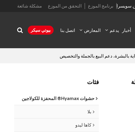
ن سويسرا
برنامج الموزع
التحقق من الموزع
مشكلة شائعة
أخبار
يدعم
المعارض
اتصل بنا
بيوتي سيكر
ة
فئات
حشوات Hyamax® المحفزة للكولاجين
بلا
كاها ليدو