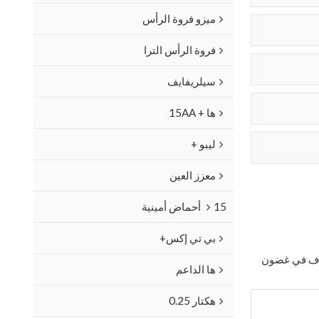
ميزو فروة الرأس
فروة الرأس الترا
سيلريفايف
ها + 15AA
ليبو +
معزز العين
15 أحماض أمينية
بي تي إكس+
ترف في غضون
ها الداعم
هكتار 0.25