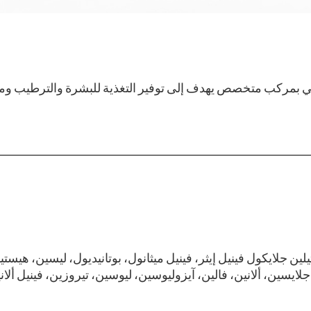
تجميلي معقم غني بمركب متخصص يهدف إلى توفير التغذية للبشرة والترطيب 
لين جلايكول فينيل إيثر، فينيل ميثانول، بوتانيديول، ليسين، هيس
ايسين، ألانين، فالين، آيزوليوسين، ليوسين، تيروزين، فينيل ألاني