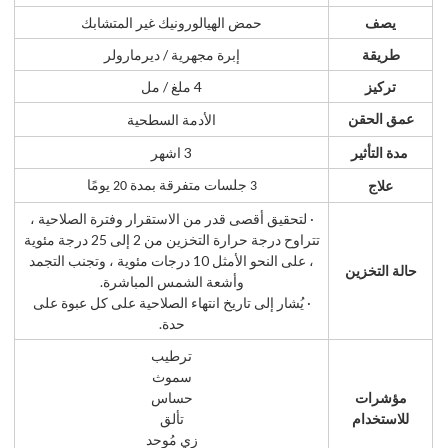
يصف
حمض الهيالورونيك غير المتشابك
طريقة
إبرة مجهرية / ديرمارولر
تركيز
4 ملغ / مل
الأدمة السطحية
عمق الحقن
مدة التأثير
3 اشهر
علاج
3 جلسات متفرقة بمدة 20 يومًا
· لتحقيق أقصى قدر من الاستقرار وفترة الصلاحية ،
تتراوح درجة حرارة التخزين من 2 إلى 25 درجة مئوية
، على النحو الأمثل 10 درجات مئوية ، وتجنب التجمد
حالة التخزين
وأشعة الشمس المباشرة.
· يُشار إلى تاريخ انتهاء الصلاحية على كل عبوة على
حدة.
ترطيب
سموث
مؤشرات
حساس
للاستخدام
تألق
زي مُوحد