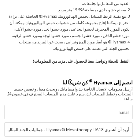
العديد من المعامل والجامعات.
2. مصنع حشو جلدي بمساحة 15.596 متر مربع.
3. مع تقنية الربط المتبادل بحمض الهيالورونيك Hyamax® الحاصلة على براءة
اختراع ، يمكننا إنتاج مجموعة كاملة من حشوات حمض الهيالورونيك. يمكننا أن
نكون المورد المحترف لحشو التجاعيد ، مورد حشو الخد ، مورد حشو الأنف ،
مورد حشو الذقن ، مورد حشو الجسم ، مورد حشو الوجه ومورد حشو الرقبة.
4. Hyamax® هو أيضًا مورد للميزوثيرابي ، يبحث عن المزيد من منتجات
تحسين الجلد التي تعتمد على حمض الهيالورونيك.
التقط اللحظة وتواصل معنا للحصول على مزيد من المعلومات!
®
انضم إلى Hyamax
كن شريكًا لنا
أرسل معلومات الاتصال الخاصة بك واهتماماتك ، وتحدث معنا ، وخصص خطط
المنتجات وخطط المبيعات لك. سيرد عليك مدير المبيعات المحترف في غضون 24
ساعة.