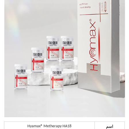
اسم
Hyamax® Metherapy HA18