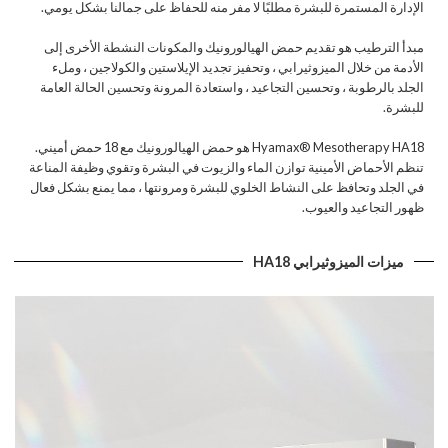
الإدارة المستمرة للبشرة مطلبًا لا مفر منه للحفاظ على جمالنا بشكل يومي.
مبدأ الترطيب هو تقديم حمض الهيالورونيك والمكونات النشطة الأخرى إلى
الأدمة من خلال الميزوثيرابي ، وتحفيز تجديد الإيلاستين والكولاجين ، وملء
الجلد بالرطوبة ، وتحسين التجاعيد ، واستعادة المرونة وتحسين الحالة العامة
للبشرة.
Hyamax® Mesotherapy HA18 هو حمض الهيالورونيك مع 18 حمض أميني.
تنظم الأحماض الأمينية توازن الماء والزيوت في البشرة وتقوي وظيفة المناعة
في الجلد وتحافظ على النشاط الخلوي للبشرة ومرونتها ، مما يمنع بشكل فعال
ظهور التجاعيد والعيوب.
ميزات الميزوثيرابي HA18