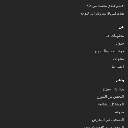
حشو جلدي معتمد من CE
هياماكس® ميزوثيرابي للوجه
عن
معلومات عنا
حلول
قوة البحث والتطوير
منتجات
اتصل بنا
يدعم
برنامج الموزع
التحقق من الموزع
المشاكل الشائعة
مدونة
التسجيل في المعرض
التحقق من مكافحة التزييف