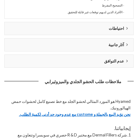
· التصحيح المفرط
· الأفراد الذين لديهم توقعات غير قابلة للتحقيق
احتياطات
آثار جانبية
عدم التوافق
ملاحظات طلب الحشو الجلدي والميزوثيرابي
Hyamed هو المورد المثالي لحشو الجلد مع خط تصنيع كامل لحشوات حمض
الهيالورونيك.
نحن نؤيد البيع بالجملة و custome مع عدم وجود حد أدنى لكمية الطلب.
إيجابياتنا.
1. شركة Dermal Fillers مع مختبر R & D حصري في سويسرا وتتعاون مع