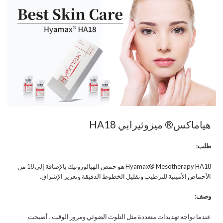
هياماكس® ميزوثيرابي HA18
طلب:
Hyamax® Mesotherapy HA18 هو حمض الهيالورونيك بالإضافة إلى 18 من
الأحماض الأمينية للترطيب وتقليل الخطوط الدقيقة وتعزيز الإشراق.
وصف:
عندما نواجه تهديدات متعددة مثل التلوث الضوئي ومرور الوقت ، أصبحت