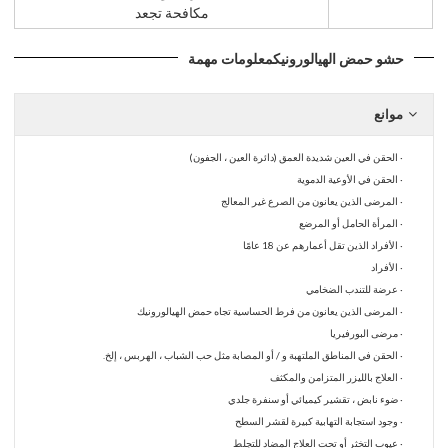
مكافحة تجعد
حشو حمض الهيالورونيك
معلومات مهمة
موانع
· الحقن في العين شديدة العمق (دائرة العين ، الجفون)
· الحقن في الأوعية الدموية
· المرضى الذين يعانون من الصرع غير المعالج
· المرأة الحامل أو المرضع
· الأفراد الذين تقل أعمارهم عن 18 عامًا
· الأفراد
· عرضة للتندب الضخامي
· المرضى الذين يعانون من فرط الحساسية تجاه حمض الهيالورونيك
· مرضى البورفيريا
· الحقن في المناطق الملتهبة و / أو المصابة مثل حب الشباب ، الهربس ، إلخ.
· العلاج بالليزر المتزامن والمكثف
· ضوء نابض ، تقشير كيميائي أو سنفرة جلدي
· وجود استجابة التهابية كبيرة لقشر السطح
· عيوب التخثر أو تحت العلاج المضاد للتجلط