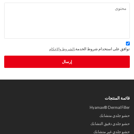
توافق على استخدام شروط الخدمة,
الشروط والاحكام
إرسال
قائمة المنتجات
Hyamax® Dermal Filler
حشو جلدي متشابك
حشو جلدي دقيق التشابك
حشو جلدي غير متشابك