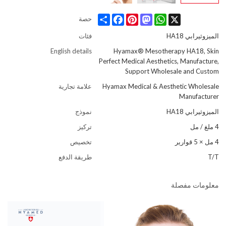
Share
Facebook
Pinterest
Mastodon
WhatsApp
X
حصة
الميزوثيرابي HA18
فئات
English details
Hyamax® Mesotherapy HA18, Skin
Perfect Medical Aesthetics, Manufacture,
Support Wholesale and Custom
Hyamax Medical & Aesthetic Wholesale
علامة تجارية
Manufacturer
الميزوثيرابي HA18
نموذج
4 ملغ / مل
تركيز
4 مل × 5 قوارير
تخصيص
T/T
طريقة الدفع
معلومات مفصلة