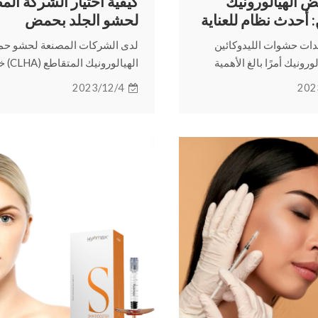
الهيالورونيك
كيفية اختيار الشركة الم
: أحدث نظام للعناية
لحشو الجلد بحمض
 أساسي
الهيالورونيك المتقاطع؟
يدات حشوات الليدوكائين
لدى الشركات المصنعة لحشو ح
رونيك أمرًا بالغ الأهمية
الهيالورو
ت التآزرية التي تحدثها عند
حصر لها. يوضح هذا الدليل العوام
2023/12/4
202
القراءة لمعرفة المزيد عن
الرئيسية التي يجب مراعاتها عند ا
لهيالورونيك ليدوكائين.
الشركة المصنعة للحشو الجلدي CLHA.