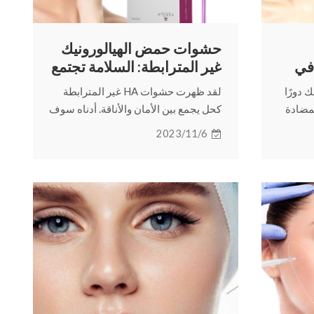
حشوات حمض الهيالورونيك
في
غير المترابطة: السلامة تجتمع
مع الأناقة الجمالية
 دورًا
لقد ظهرت حشوات HA غير المترابطة
مضادة
كحل يجمع بين الأمان والأناقة. أدناه سوف
على
نتعمق في عالم حشوات HA غير
2023/11/6
متشابك
المترابطة، ونستكشف فوائدها وسلامتها
والمزيد.