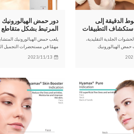
ط الدقيقة إلى
دور حمض الهيالورونيك
استكشاف التطبيقات
المرتبط بشكل متقاطع 
ة لحشوات حمض
مستحضرات التجميل
شوات الجلدية التقليدية،
يلعب حمض الهيالورونيك المتشابك
نيك المتشابكة
المضادة للشيخوخة
حمض الهيالورونيك
مهمًا في مستحضرات التجميل ال
ئج تدوم لفترة أطول. تابع
للشيخوخة، تابع القراءة لتتعرف 
2023/11/13
202
رف على التطبيقات المتنوعة
كيفية عمل حمض الهيالورونيك ال
الهيالورونيك المتشابكة.
وفوائده في مستحضرات التجميل
المضادة للشيخوخة.