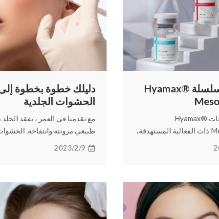
منتجات سلسلة Hyamax®
دليلك خطوة بخطوة إلى
Meso
الحشوات الجلدية
سلسلة منتجات Hyamax®
مع تقدمنا في العمر ، يفقد الجلد
Mesotherapy ذات الفعالية المستهدفة،
طبيعي مرونته وانتفاخه. الحشوا
 مشاكل البشرة المتنوعة،
الجلدية هي إحدى طرق معالجة ه
2023/2/9
2
 نسيج البشرة بشكل عام
المشكلة. فكيف تعمل الفيلر؟ تابع
 آسر.
لمعرفة المزيد.