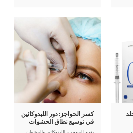
 الجلدية
عن حشو الشفاه.
لد
كسر الحواجز: دور الليدوكائين
في توسيع نطاق الحشوات
الجلدية بحمض الهيالورونيك
ت
يؤدي الجمع بين الليدوكائين والحشوات