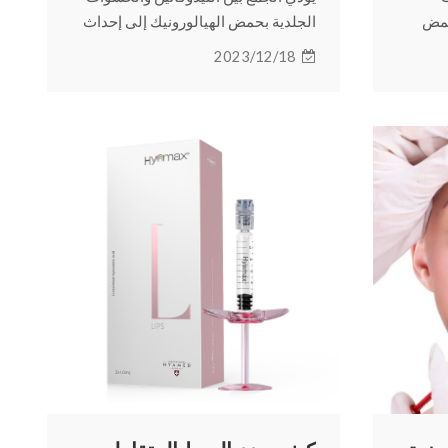
حمض
الجلدية بحمض الهيالورونيك إلى إحداث
رة. تابع
ثورة في تجربة المريض وتوسيع نطاق
2023/12/18
 طول
الوصول إلى هذه الإجراءات التجميلية.
تابع القراءة لمعرفة المزيد عن حشوات
اللادوكايين الجلدية.