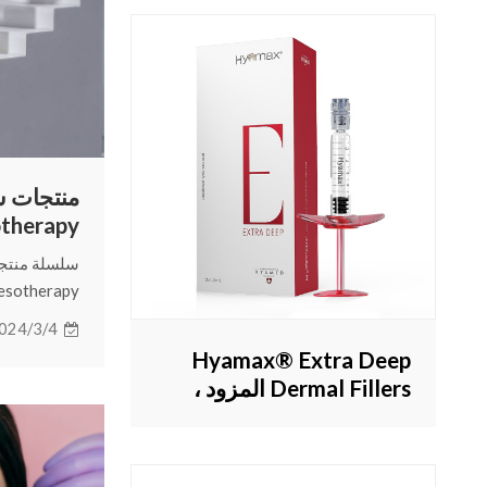
therapy
تعالج ببراعة
024/3/4
وترفع وتعزز
Hyamax® Extra Deep
لتحقيق تحول
Dermal Fillers المزود ،
حشو الخد ، مصفاة الذقن ،
دعم البيع بالجملة
والمخصص