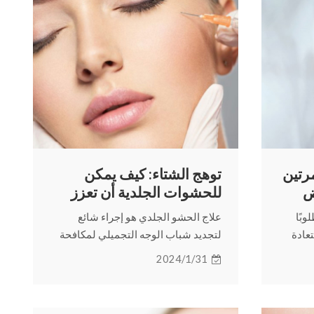
رتين
توهج الشتاء: كيف يمكن
ض
للحشوات الجلدية أن تعزز
بشرتك
وبًا
علاج الحشو الجلدي هو إجراء شائع
عادة
لتجديد شباب الوجه التجميلي لمكافحة
ناسب
الشيخوخة. تناقش هذه المدونة لماذا
2024/1/31
ع
وكيف أن الحشوات الجلدية هي خيارك
الأفضل لفصل الشتاء، تابع القراءة
لمعرفة المزيد.