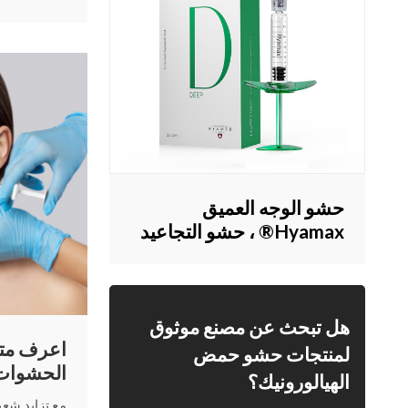
مصنعة مخصص
الهيالورونيك.
حشو الوجه العميق
Hyamax® ، حشو التجاعيد
، مورد حشو الجلد ، دعم
البيع بالجملة والمخصص
هل تبحث عن مصنع موثوق
اعرف متى
لمنتجات حشو حمض
الحشوات ا
الهيالورونيك؟
مع تزايد شعب