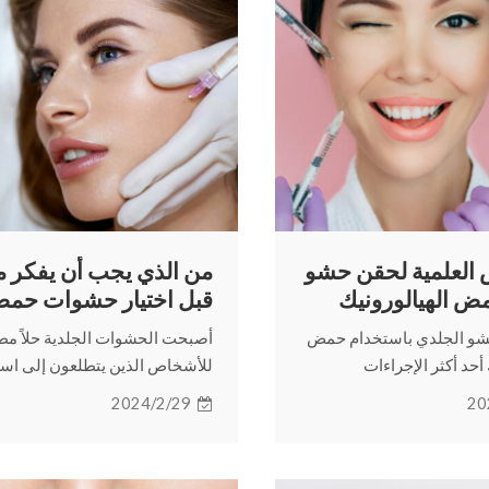
العلمية لحقن حشو
من الذي يجب أن يفكر م
مض الهيالورونيك
قبل اختيار حشوات حم
الهيالورونيك الجلدية؟
شو الجلدي باستخدام حمض
أصبحت الحشوات الجلدية حلاً مطل
أحد أكثر الإجراءات
للأشخاص الذين يتطلعون إلى است
ر الجراحية شيوعًا التي يتم
مظهر أكثر شبابًا. إذن لمن هو م
2024/2/29
20
م، وستناقش هذه المقالة
ومن لا يناسبه الحشو الجلدي؟ تاب
ائص المميزة لمختلف أنواع
القراءة لمعرفة المزيد.
ي.