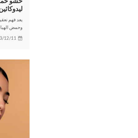
حشو حمض 
ليدوكائين
بالبشرة
يعد فهم تعق
وحمض الهيالو
لفهم التأثيرا
3/12/11
دمجها. تابع 
حشوات حمض ا