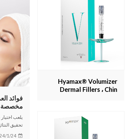
Hyamax® Volumizer
Dermal Fillers ، Chin
Filler ، مورد حشو حمض
فوائد ال
الهيالورونيك ، بيع بالجملة
مخصصة ل
ومخصص
الهيالورو
يلعب اختيار ح
تحقيق النتائ
سنشرح بالتف
24/1/24