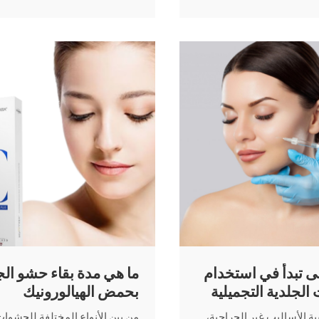
ة لحشو الجلد بحمض
ونتائج متوقعة لاختيار مواد الحشو
لشفتيك.
 تبدأ في استخدام
ما هي مدة بقاء حشو الج
لجلدية التجميلية
بحمض الهيالورونيك
ليدوكائين؟
ية الأساليب غير الجراحية،
من بين الأنواع المختلفة للحشوا