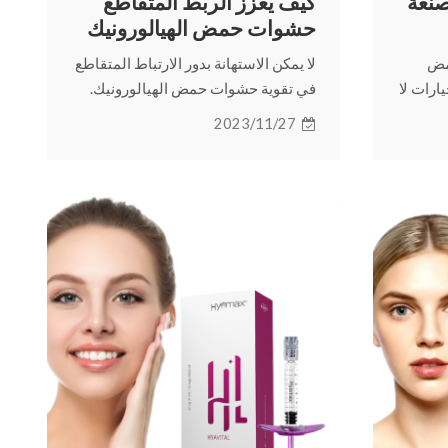
صنعة
كيف يعزز الربط المتقاطع
حشوات حمض الهيالورونيك
مض
لا يمكن الاستهانة بدور الارتباط المتقاطع
نيك المتقاطع (CLHA) خيارات لا
في تقوية حشوات حمض الهيالورونيك.
ل
تابع القراءة للتعرف على التقنيات
2023/11/27
ختيار
المستخدمة للربط المتقاطع وكيفية
اختيار حشوات حمض الهيالورونيك
والمزيد.