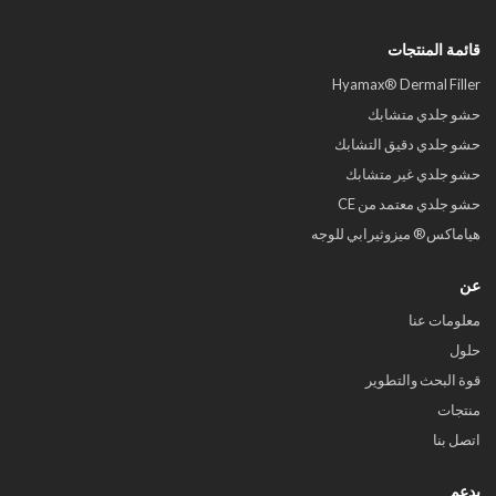
قائمة المنتجات
Hyamax® Dermal Filler
حشو جلدي متشابك
حشو جلدي دقيق التشابك
حشو جلدي غير متشابك
حشو جلدي معتمد من CE
هياماكس® ميزوثيرابي للوجه
عن
معلومات عنا
حلول
قوة البحث والتطوير
منتجات
اتصل بنا
يدعم