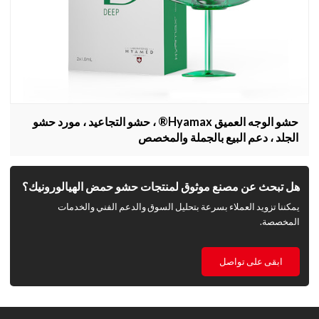
حشو الوجه العميق Hyamax® ، حشو التجاعيد ، مورد حشو
الجلد ، دعم البيع بالجملة والمخصص
هل تبحث عن مصنع موثوق لمنتجات حشو حمض الهيالورونيك؟
يمكننا تزويد العملاء بسرعة بتحليل السوق والدعم الفني والخدمات
المخصصة.
ابقى على تواصل