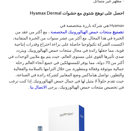
- مظهر غير متماثل
احصل على توهج شتوي مع حشوات Hyamax Dermal
Hyamax هي شركة بارزة متخصصة في
تصنيع
منتجات حمض الهيالورونيك المخصصة
، مع أكثر من عقد من
الخبرة في هذا المجال. مع أكثر من عشر سنوات من الخبرة المتفانية،
اكتسبت الشركة تكنولوجيا حاصلة على براءة اختراع وقدرات إنتاجية
قوية، مما جعلها رائدة في مجال منتجات حمض الهيالورونيك. ويتردد
صدى تأثيرها القوي على مستوى العالم، حيث يتم بيع ملايين الوحدات في
أكثر من 70 دولة، مما يوفر للمستهلكين في جميع أنحاء العالم رحلة
جمالية موثوقة وفعالة ومتطورة. من خلال التزامها بالسلامة والفعالية
والتطور، تواصل هياماكس وضع المعايير كشركة رائدة في الصناعة،
حيث تقدم حلولاً لا مثيل لها في جمال حمض الهيالورونيك. إذا كنت ترغب
في تخصيص منتجات حمض الهيالورونيك، يرجى
الاتصال بنا
.