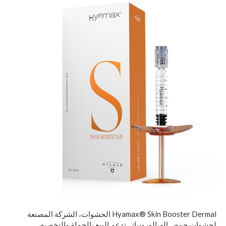
Hyamax® Skin Booster Dermal الحشوات، الشركة المصنعة
لحشوات حمض الهيالورونيك، تدعم البيع بالجملة والتخصيص