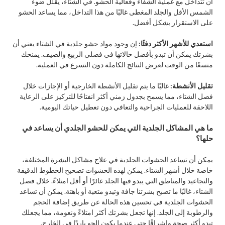
أن تتداخل مع عملية الشفاء وفعالية الحشو. في الشتاء، يقلل ضوء
الشمس الأقل والجلد المغطى غالبًا من هذا التداخل، مما يساعد الحشو
على الاستقرار بشكل أفضل.
استعدي للأشهر الأكثر دفئًا:
إن وجود مواد حشو جلدية في الشتاء يعني أن
بشرتك يمكن أن تبدو بأفضل حالاتها في فصلي الربيع والصيف. يمنحك
متسعًا من الوقت لعرض النتائج الكاملة دون التسرع في العملية.
تقليل الأنشطة:
غالبًا ما يتم تقليل الأنشطة الخارجية أو الإجازات خلال
فصل الشتاء، مما يسمح بجدول زمني أكثر انفتاحًا للتركيز على الرعاية
اللاحقة للعمليات الجراحية والتعافي دون تعطيل حياتك اليومية.
ما هي المشاكل الجلدية التي يمكن للحشو الجلدي أن يساعد في
حلها؟
يمكن أن تساعد الحشوات الجلدية في علاج مشاكل البشرة المختلفة،
خاصة خلال أشهر الشتاء. يمكن لهذه الحشوات تصحيح الخطوط الدقيقة
والتجاعيد والمناطق التي يبدو فيها الجلد غائرًا أو أقل امتلاءً. خلال فصل
الشتاء، غالبًا ما تصبح بشرتنا جافة وتبدو متعبة أو باهتة. يمكن أن تساعد
الحشوات الجلدية في تحسين هذه الحالة عن طريق إضافة الحجم
والرطوبة إلى الجلد. إنها تجعل بشرتك أكثر امتلاءً ونعومة، مما يجعلك
تبدو أكثر صحة وإشراقًا حتى عندما يكون الجو باردًا في الخارج.