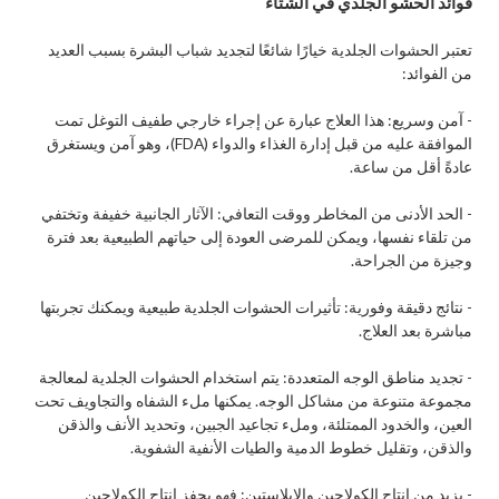
فوائد الحشو الجلدي في الشتاء
تعتبر الحشوات الجلدية خيارًا شائعًا لتجديد شباب البشرة بسبب العديد
من الفوائد:
- آمن وسريع: هذا العلاج عبارة عن إجراء خارجي طفيف التوغل تمت
الموافقة عليه من قبل إدارة الغذاء والدواء (FDA)، وهو آمن ويستغرق
عادةً أقل من ساعة.
- الحد الأدنى من المخاطر ووقت التعافي: الآثار الجانبية خفيفة وتختفي
من تلقاء نفسها، ويمكن للمرضى العودة إلى حياتهم الطبيعية بعد فترة
وجيزة من الجراحة.
- نتائج دقيقة وفورية: تأثيرات الحشوات الجلدية طبيعية ويمكنك تجربتها
مباشرة بعد العلاج.
- تجديد مناطق الوجه المتعددة: يتم استخدام الحشوات الجلدية لمعالجة
مجموعة متنوعة من مشاكل الوجه. يمكنها ملء الشفاه والتجاويف تحت
العين، والخدود الممتلئة، وملء تجاعيد الجبين، وتحديد الأنف والذقن
والذقن، وتقليل خطوط الدمية والطيات الأنفية الشفوية.
- يزيد من إنتاج الكولاجين والإيلاستين: فهو يحفز إنتاج الكولاجين