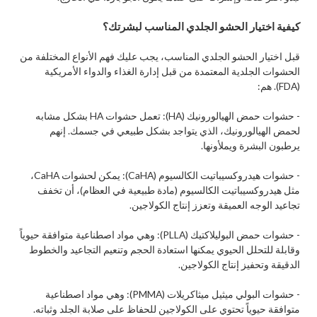
كيفية اختيار الحشو الجلدي المناسب لبشرتك؟
قبل اختيار الحشو الجلدي المناسب، يجب عليك فهم الأنواع المختلفة من
الحشوات الجلدية المعتمدة من قبل إدارة الغذاء والدواء الأمريكية
(FDA). هم:
- حشوات حمض الهيالورونيك (HA): تعمل حشوات HA بشكل مشابه
لحمض الهيالورونيك، الذي يتواجد بشكل طبيعي في جسمك. إنهم
يرطبون البشرة ويملأونها.
- حشوات هيدروكسيباتيت الكالسيوم (CaHA): يمكن لحشوات CaHA،
مثل هيدروكسيباتيت الكالسيوم (مادة طبيعية في العظام)، أن تخفف
تجاعيد الوجه العميقة وتعزز إنتاج الكولاجين.
- حشوات حمض البوليلاكتيك (PLLA): وهي مواد اصطناعية متوافقة حيوياً
وقابلة للتحلل الحيوي يمكنها استعادة الحجم وتنعيم التجاعيد والخطوط
الدقيقة وتحفيز إنتاج الكولاجين.
- حشوات البولي ميثيل ميثاكريلات (PMMA): وهي مواد اصطناعية
متوافقة حيوياً تحتوي على الكولاجين للحفاظ على صلابة الجلد وثباته.