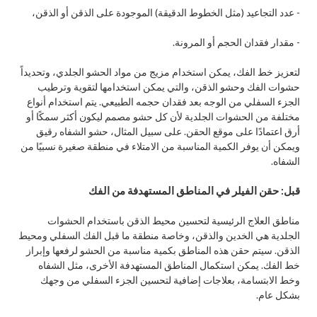
- عدد التجاعيد (مثل الخطوط الدقيقة) الموجودة على الذقن أو الذقن،
- مقدار فقدان الحجم أو المرونة.
لتعزيز خط الفك، يمكن استخدام مزيج من مواد الحشو الجلدي، وتحديداً
حشوات الفك وحشو الذقن، والتي يمكن استخدامها لتقوية وترطيب
الجزء السفلي من الوجه بعد فقدان حجمه الطبيعي. يتم استخدام أنواع
مختلفة من الحشوات الجلدية لأن كل حشو مصمم ليكون أكثر سمكًا أو
أرق اعتمادًا على موقع الحقن. على سبيل المثال، حشو الشفاه رقيق
ويمكن أن يوفر الكمية المناسبة من الامتلاء في منطقة صغيرة نسبيًا من
الشفاه.
قبل: حقن الفيلر في المناطق المستهدفة من الفك
مناطق العلاج الرئيسية لتحسين محيط الذقن باستخدام الحشوات
الجلدية هي الخدين والذقن، وخاصة منطقة ما قبل الفك السفلي ومحيط
الذقن. سيتم حقن هذه المناطق بكمية مناسبة من الحشو لرفعها وإبراز
خط الفك. يمكن استكمال المناطق المستهدفة الأخرى، مثل الشفاه
وخط الابتسامة، بعلاجات إضافية لتحسين الجزء السفلي من وجهك
بشكل عام.