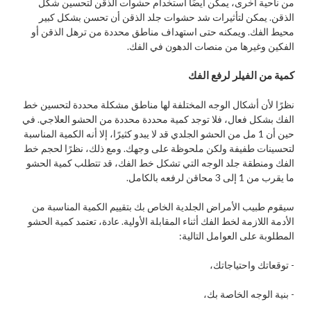
من ناحية أخرى، يمكن أيضًا استخدام حشوات الذقن لتحسين شكل
الذقن. يمكن لتأثيرات شد حشوات جلد الذقن أن تحسن بشكل كبير
محيط الفك. ويمكنه حتى استهداف مناطق محددة من ترهل الذقن أو
الفكين وغيرها من منصات الدهون في الفك.
كمية من الفيلر لرفع الفك
نظرًا لأن أشكال الوجه المختلفة لها مناطق مشكلة محددة لتحسين خط
الفك بشكل فعال، فلا توجد كمية محددة محددة من الحشو العلاجي. في
حين أن 1 مل من الحشو الجلدي قد لا يبدو كثيرًا، إلا أنه الكمية المناسبة
لتحسينات طفيفة ولكن ملحوظة على وجهك. ومع ذلك، نظرًا لحجم خط
الفك ومنطقة جلد الوجه التي تشكل خط الفك، قد تتطلب كمية الحشو
ما يقرب من 1 إلى 3 محاقن لرفعه بالكامل.
سيقوم طبيب الأمراض الجلدية الخاص بك بتقييم الكمية المناسبة من
الأدمة اللازمة لخط الفك أثناء المقابلة الأولية. عادة، تعتمد كمية الحشو
المطلوبة على العوامل التالية:
- توقعاتك واحتياجاتك،
- بنية الوجه الخاصة بك،