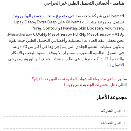
هياميد - أخصائي التجميل الطبي غير الجراحي
في تصنيع
Hyamed هي شركة متخصصة
منتجات حمض الهيالورونيك
.
تشتمل مجموعة منتجات Hyamax® على Extra Deep وDeep وLips
وVolumizer وSkin Booster وHyavital وContour وPure
وMesotherapy HA18 وMesotherapy PDRN وMesotherapy COGN.
نحن نحظى بثقة العيادات التجميلية وأخصائيي التجميل الطبي حيث نقوم
بملايين عمليات الحشو الجلدي التي يتم إجراؤها في أكثر من 70 دولة.
في السوق العالمية المتغيرة باستمرار، لا يتوقف سعينا للبحث والابتكار
والتقدم أبدًا. إذا كنت ترغب في طلب منتجات حمض الهيالورونيك، يرجى
الاتصال بنا
.
سابق
ما هي مدة بقاء الحشوات الجلدية تحت العين هذه الأيام؟
التالي
هل الحشوات الجلدية تدمر وجهك؟
مجموعة الأخبار
أخبار الشركة
اخبار الصناعة