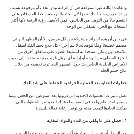
والفائدة الثالثة غير المتوقعة هي أن الرقبة تبدو أنحف أو مرفوعة بسبب
زيادة تعريف خط الفك. نظرًا لأن الجلد بالقرب من خط الفك قادر على
التنعيم بدلاً من الترهل من الجانبين، فمن الأسهل رؤية الرقبة لأنها أكثر
انسجامًا مع الجزء السفلي من الوجه.
في حين أن هذه الفوائد مشتركة بين كل مريض، إلا أن المظهر النهائي
مصمم خصيصًا وفقًا لتوقعاته. لا يتم إجراء كل علاج لخط الفك لصقل
ملامحه، بل يمكن استخدامه لتسليط الضوء على مناطق أخرى من
الجزء السفلي من الوجه أو إزالة أي ترهل قريب يعيقه. تحدث إلى طبيب
الأمراض الجلدية الخاص بك حول المظهر الذي تريد تحقيقه من خلال
علاج حشو الجلد.
خطوات العناية بعد العملية الجراحية للحفاظ على شد الفك
تصل تأثيرات الحشوات الجلدية إلى ذروتها بعد أسبوعين من الحقن. بينما
يستمر لمدة عام واحد في المتوسط، هناك العديد من الخطوات التي
يمكنك اتخاذها لتمديد مدته مع توفير رعاية فعالة للبشرة.
1. احصل على ما يكفي من الماء والمواد المغذية
من السهل أن ننسى أن الجلد هو أكبر عضو في الجسم. ولهذا السبب