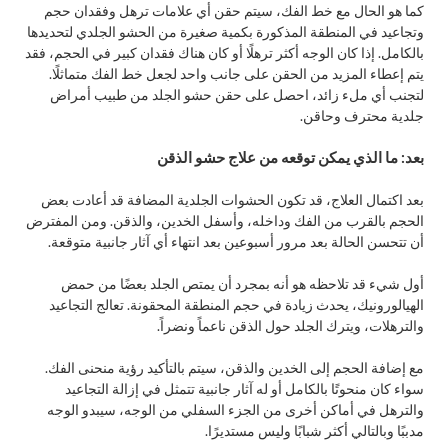
كما هو الحال مع خط الفك، سيتم حقن أي علامات ترهل وفقدان حجم
وتجاعيد في المنطقة المذكورة بكمية صغيرة من الحشو الجلدي لتحديدها
بالكامل. إذا كان الوجه أكثر ترهلًا أو كان هناك فقدان كبير في الحجم، فقد
يتم إعطاء المزيد من الحقن على جانب واحد لجعل خط الفك متماثلًا.
لتجنب أي ملء زائد، احصل على حقن حشو الجلد من طبيب أمراض
جلدية محترف وحاقن.
بعد: ما الذي يمكن توقعه من علاج حشو الذقن
بعد اكتمال العلاج، قد تكون الحشوات الجلدية المضافة قد أعادت بعض
الحجم بالقرب من الفك وداخله، وأسفل الخدين، والذقن. ومن المفترض
أن تتحسن الحالة بعد مرور أسبوعين بعد انتهاء أي آثار جانبية متوقعة.
أول شيء قد تلاحظه هو أنه بمجرد أن يمتص الجلد بعضًا من حمض
الهيالورونيك، يحدث زيادة في حجم المنطقة المحقونة. تعالج التجاعيد
والترهلات، ويترك الجلد حول الذقن ناعماً ونضراً.
مع إضافة الحجم إلى الخدين والذقن، سيتم بالتأكيد رؤية منحنى الفك.
سواء كان منحوتًا بالكامل أو له آثار جانبية تتمثل في إزالة التجاعيد
والترهل في أماكن أخرى من الجزء السفلي من الوجه، سيبدو الوجه
مدببًا وبالتالي أكثر شبابًا وليس مستديرًا.