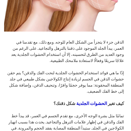
الذقن جزء لا يتجزأ من الشكل العام للوجه. ومع ذلك، مع تقدمنا في
العمر، يبدأ الجلد الموجود على ذقننا بالترهل والتجاعيد. على الرغم من
وجود العديد من الطرق لتحسينه، إلا أن استخدام الحشوات الجلدية يعد
علاجًا سريعًا وفعالًا لاستعادة ملامحك الطبيعية.
إذًا ما هي فوائد استخدام الحشوات الجلدية لنحت الفك والذقن؟ يتم حقن
حشوات الذقن في الجسم لزيادة إنتاج الكولاجين بشكل طبيعي في جلد
المنطقة المحقونة: مما يوفر حجمًا وافرًا، وتنحيف الذقن، وإضافة شكل
إلى خط الفك الضعيف.
كيف تغير
الحشوات الجلدية
شكل ذقنك؟
تمامًا مثل بشرة الوجه الأخرى، مع تقدم الجسم في العمر، قد يبدأ خط
الفك والذقن في إظهار علامات الترهل والتجاعيد. يحدث هذا بسبب انهيار
الكولاجين في الجلد. ستبدأ المنطقة المصابة بفقد الحجم والمرونة. في