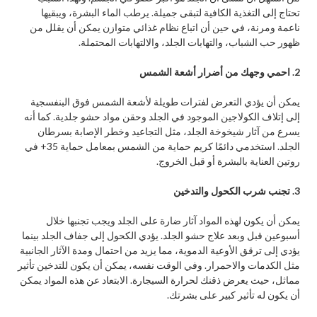
تحتاج إلى التغذية الكافية لتبقى جميلة. يرطب الماء البشرة، ويبقيها
ناعمة ومرنة، في حين أن اتباع نظام غذائي متوازن يمكن أن يقلل من
ظهور حب الشباب، والتهابات الجلد، والالتهابات المحتملة.
2. احمي وجهك من أضرار أشعة الشمس
يمكن أن يؤدي التعرض لفترات طويلة لأشعة الشمس فوق البنفسجية
إلى إتلاف الكولاجين الموجود في الجلد وحقن مواد حشو جلدية. كما أنه
يسرع من آثار شيخوخة الجلد، مثل التجاعيد وخطر الإصابة بسرطان
الجلد. استخدمي دائمًا كريم حماية من الشمس بمعامل حماية 35+ في
روتين العناية بالبشرة أو قبل الخروج.
3. تجنب شرب الكحول والتدخين
يمكن أن يكون لهذه المواد آثار ضارة على الجلد ويجب تجنبها خلال
أسبوعين قبل وبعد علاج حشو الجلد. يؤدي الكحول إلى جفاف الجلد بينما
يؤدي إلى ترقق الأوعية الدموية، مما يزيد من احتمال ومدة الآثار الجانبية
مثل الكدمات والاحمرار. وفي الوقت نفسه، يمكن أن يكون للتدخين تأثير
مماثل، حيث يعرض ذقنك لحرارة السيجارة. الابتعاد عن هذه المواد يمكن
أن يكون له تأثير كبير على بشرتك.