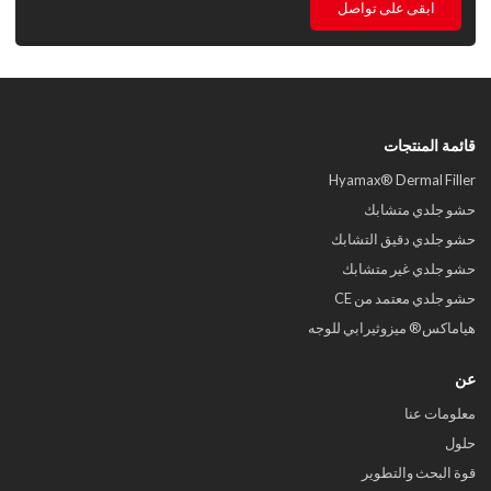
ابقى على تواصل
قائمة المنتجات
Hyamax® Dermal Filler
حشو جلدي متشابك
حشو جلدي دقيق التشابك
حشو جلدي غير متشابك
حشو جلدي معتمد من CE
هياماكس® ميزوثيرابي للوجه
عن
معلومات عنا
حلول
قوة البحث والتطوير