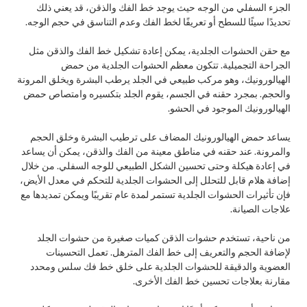
الجزء السفلي من الوجه حيث يوجد خط الفك والذقن، قد يعني ذلك
تحديدًا سيئًا للسطح أو تعريفًا لخط الفك وعدم التناسق في حجم الوجه.
مع حقن الحشوات الجلدية، يمكن إعادة تشكيل خط الفك والذقن مثل
الجراحة التجميلية. تتكون معظم الحشوات الجلدية من حمض
الهيالورونيك، وهو مركب طبيعي في الجلد يرطب البشرة ويخلق المرونة
والحجم. بمجرد حقنه في الجسم، يقوم الجلد بتكسيره وامتصاص حمض
الهيالورونيك الموجود في الحشو.
يساعد حمض الهيالورونيك المضاف على ترطيب البشرة وخلق الحجم
والمرونة. عند حقنه في مناطق معينة من الفك والذقن، يمكن أن يساعد
في إعادة هيكلة وحتى تحسين الشكل الطبيعي للوجه السفلي. من خلال
إضافة هلام قابل للتحلل إلى الحشوات الجلدية للتحكم في معدل الأيض،
فإن تأثيرات الحشوات الجلدية تستمر لمدة عام تقريبًا ويمكن تمديدها مع
علاجات الصيانة.
من ناحية، تستخدم حشوات الذقن كميات صغيرة من حشوات الجلد
لإضافة الحجم والتعريف إلى خط الفك المترهل. تعمل التحسينات
العضوية والدقيقة للحشوات الجلدية على خلق خط فك سلس ومحدد
مقارنة بعلاجات تحسين خط الفك الأخرى.