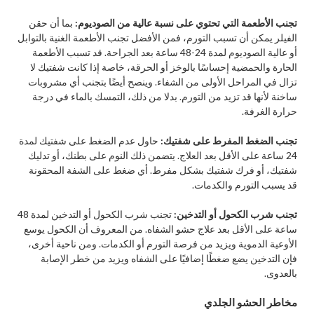
تجنب الأطعمة التي تحتوي على نسبة عالية من الصوديوم:
بما أن حقن
الفيلر يمكن أن تسبب التورم، فمن الأفضل تجنب الأطعمة الغنية بالتوابل
أو عالية الصوديوم لمدة 24-48 ساعة بعد الجراحة. قد تسبب الأطعمة
الحارة والحمضية إحساسًا بالوخز أو الحرقة، خاصة إذا كانت شفتيك لا
تزال في المراحل الأولى من الشفاء. وينصح أيضًا بتجنب أي مشروبات
ساخنة لأنها قد تزيد من التورم. بدلا من ذلك، التمسك بالماء في درجة
حرارة الغرفة.​
تجنب الضغط المفرط على شفتيك:
حاول عدم الضغط على شفتيك لمدة
24 ساعة على الأقل بعد العلاج. يتضمن ذلك النوم على بطنك، أو تدليك
شفتيك، أو فرك شفتيك بشكل مفرط. أي ضغط على الشفة المحقونة
قد يسبب التورم والكدمات.
تجنب شرب الكحول أو التدخين:
تجنب شرب الكحول أو التدخين لمدة 48
ساعة على الأقل بعد علاج حشو الشفاه. من المعروف أن الكحول يوسع
الأوعية الدموية ويزيد من فرصة التورم أو الكدمات. ومن ناحية أخرى،
فإن التدخين يضع ضغطًا إضافيًا على الشفاه ويزيد من خطر الإصابة
بالعدوى.​
مخاطر الحشو الجلدي