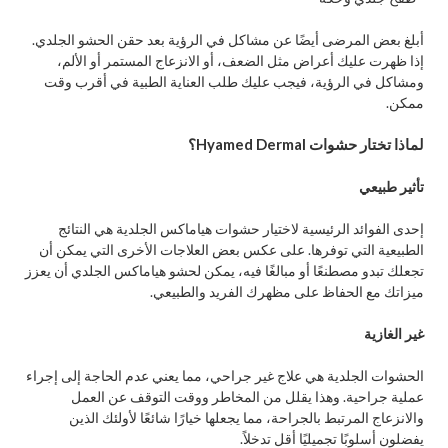
أبلغ بعض المرضى أيضًا عن مشاكل في الرؤية بعد حقن الحشو الجلدي.
إذا ظهرت عليك أعراض مثل الضعف، أو الانزعاج المستمر أو الألم،
ومشاكل في الرؤية، فيجب عليك طلب العناية الطبية في أقرب وقت
ممكن.
لماذا تختار حشوات Hyamed Dermal؟
تأثير طبيعي
إحدى الفوائد الرئيسية لاختيار حشوات هياماكس الجلدية هي النتائج
الطبيعية التي توفرها. على عكس بعض العلاجات الأخرى التي يمكن أن
تجعلك تبدو مصطنعًا أو مبالغًا فيه، يمكن لحشو هياماكس الجلدي أن يعزز
ميزاتك مع الحفاظ على مظهرك الفريد والطبيعي.
غير الغازية
الحشوات الجلدية هي علاج غير جراحي، مما يعني عدم الحاجة إلى إجراء
عملية جراحية. وهذا يقلل من المخاطر ووقت التوقف عن العمل
والانزعاج المرتبط بالجراحة، مما يجعلها خيارًا شائعًا لأولئك الذين
يفضلون أسلوبًا تجميليًا أقل تدخلاً.