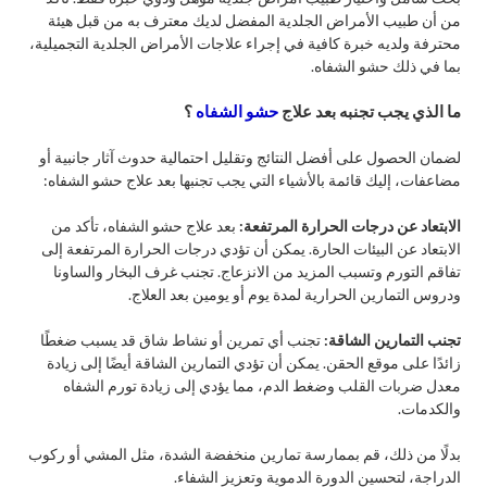
من أن طبيب الأمراض الجلدية المفضل لديك معترف به من قبل هيئة
محترفة ولديه خبرة كافية في إجراء علاجات الأمراض الجلدية التجميلية،
بما في ذلك حشو الشفاه.
ما الذي يجب تجنبه بعد علاج
حشو الشفاه
؟
لضمان الحصول على أفضل النتائج وتقليل احتمالية حدوث آثار جانبية أو
مضاعفات، إليك قائمة بالأشياء التي يجب تجنبها بعد علاج حشو الشفاه:
الابتعاد عن درجات الحرارة المرتفعة:
بعد علاج حشو الشفاه، تأكد من
الابتعاد عن البيئات الحارة. يمكن أن تؤدي درجات الحرارة المرتفعة إلى
تفاقم التورم وتسبب المزيد من الانزعاج. تجنب غرف البخار والساونا
ودروس التمارين الحرارية لمدة يوم أو يومين بعد العلاج.
تجنب التمارين الشاقة:
تجنب أي تمرين أو نشاط شاق قد يسبب ضغطًا
زائدًا على موقع الحقن. يمكن أن تؤدي التمارين الشاقة أيضًا إلى زيادة
معدل ضربات القلب وضغط الدم، مما يؤدي إلى زيادة تورم الشفاه
والكدمات.​
بدلًا من ذلك، قم بممارسة تمارين منخفضة الشدة، مثل المشي أو ركوب
الدراجة، لتحسين الدورة الدموية وتعزيز الشفاء.