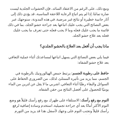
ومع ذلك، على الرغم من الاعتقاد السائد، فإن الحشوات الجلدية ليست
ضارة تمامًا. إذا لم يتم اتباع الرعاية اللاحقة المناسبة، قد يؤدي ذلك إلى
آثار جانبية خطيرة أو نتائج غير مرضية. في هذه المدونة، سنوجهك عبر
بعض النصائح التي يجب عليك اتباعها بعد جراحة حشو الجلد، بما في ذلك
قائمة ما يجب عليك فعله وما لا يجب فعله حتى تعرف ما يجب عليك
فعله بعد علاج حشو الجلد.
ماذا يجب أن أفعل بعد العلاج بالحشو الجلدي؟
فيما يلي بعض النصائح التي يسهل اتباعها لمساعدتك أثناء عملية التعافي
بعد علاج حشو الشفاه:
حافظ على رطوبة الجسم:
يرتبط حمض الهيالورونيك بالرطوبة في
الجسم، مما يزيد من تأثيره الممتلئ. لذلك، من الضروري الحفاظ على
السوائل والبقاء رطبًا أثناء التعافي. اشربي ما لا يقل عن لترين من الماء
يوميًا للحصول على أفضل النتائج من حقن الشفاه.​
النوم مع رفع رأسك:
الاستلقاء على ظهرك مع رفع رأسك قليلاً هو وضع
النوم الأكثر أمانًا بعد أي جراحة تجميلية. استخدم وسادة إضافية لرفع
رأسك قليلاً وتجنب النوم على وجهك لأسفل. هذا قد يزيد من التورم