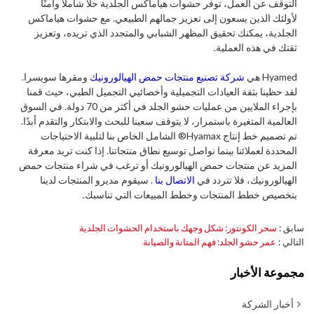
التوقف عن العمل، توفر حشوات هياماكس الجلدية حلاً شاملاً وآمنًا
لأولئك الذين يسعون إلى تعزيز جمالهم الطبيعي. مع حشوات هياماكس
الجلدية، يمكنك تحقيق المظهر الشبابي والمتجدد الذي تريده، وتعزيز
ثقتك في هذه العملية.
Hyamed هي
شركة تصنيع منتجات حمض الهيالورونيك
ومقرها سويسرا.
لقد حظينا بثقة العيادات التجميلية وأخصائيي التجميل الطبي، حيث قمنا
بإجراء الملايين من عمليات حشو الجلد في أكثر من 70 دولة. في السوق
العالمية المتغيرة باستمرار، لا يتوقف سعينا للبحث والابتكار والتقدم أبدًا.
تم تصميم خط إنتاج Hyamax® الشامل الخاص بنا لتلبية الاحتياجات
المحددة لعملائنا بينما نواصل توسيع نطاق منتجاتنا. إذا كنت تريد معرفة
المزيد عن منتجات حمض الهيالورونيك أو ترغب في شراء منتجات حمض
الهيالورونيك، فلا تتردد في
الاتصال بنا
. سيقوم مديرو المنتجات لدينا
بتخصيص خطط المنتجات وخطط المبيعات التي تناسبك.
سابق
سحر الكونتور: شكل وجهك باستخدام الحشوات الجلدية
التالي
عمر حشو الجلد: فهم المتانة والصيانة
مجموعة الأخبار
أخبار الشركة