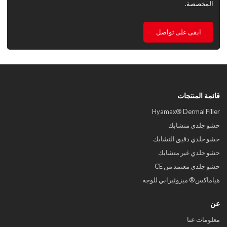
المخصصة.
ابقى على تواصل
قائمة المنتجات
Hyamax® Dermal Filler
حشو جلدي متشابك
حشو جلدي دقيق التشابك
حشو جلدي غير متشابك
حشو جلدي معتمد من CE
هياماكس® ميزوثيرابي للوجه
عن
معلومات عنا