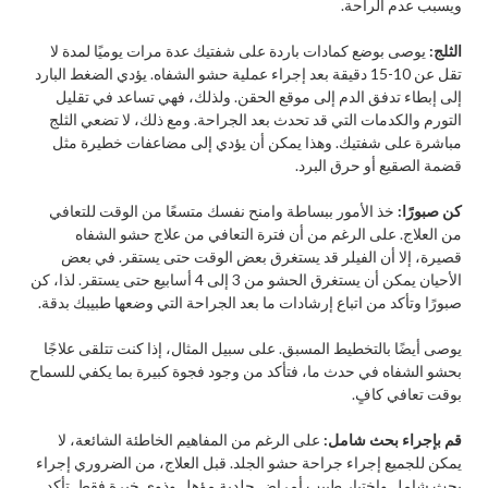
ويسبب عدم الراحة.
الثلج:
يوصى بوضع كمادات باردة على شفتيك عدة مرات يوميًا لمدة لا
تقل عن 10-15 دقيقة بعد إجراء عملية حشو الشفاه. يؤدي الضغط البارد
إلى إبطاء تدفق الدم إلى موقع الحقن. ولذلك، فهي تساعد في تقليل
التورم والكدمات التي قد تحدث بعد الجراحة. ومع ذلك، لا تضعي الثلج
مباشرة على شفتيك. وهذا يمكن أن يؤدي إلى مضاعفات خطيرة مثل
قضمة الصقيع أو حرق البرد.​
كن صبورًا:
خذ الأمور ببساطة وامنح نفسك متسعًا من الوقت للتعافي
من العلاج. على الرغم من أن فترة التعافي من علاج حشو الشفاه
قصيرة، إلا أن الفيلر قد يستغرق بعض الوقت حتى يستقر. في بعض
الأحيان يمكن أن يستغرق الحشو من 3 إلى 4 أسابيع حتى يستقر. لذا، كن
صبورًا وتأكد من اتباع إرشادات ما بعد الجراحة التي وضعها طبيبك بدقة.
يوصى أيضًا بالتخطيط المسبق. على سبيل المثال، إذا كنت تتلقى علاجًا
بحشو الشفاه في حدث ما، فتأكد من وجود فجوة كبيرة بما يكفي للسماح
بوقت تعافي كافٍ.
قم بإجراء بحث شامل:
على الرغم من المفاهيم الخاطئة الشائعة، لا
يمكن للجميع إجراء جراحة حشو الجلد. قبل العلاج، من الضروري إجراء
بحث شامل واختيار طبيب أمراض جلدية مؤهل وذوي خبرة فقط. تأكد