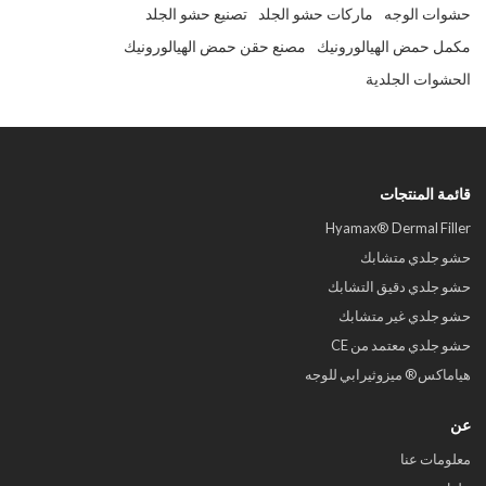
حشوات الوجه
ماركات حشو الجلد
تصنيع حشو الجلد
مكمل حمض الهيالورونيك
مصنع حقن حمض الهيالورونيك
الحشوات الجلدية
قائمة المنتجات
Hyamax® Dermal Filler
حشو جلدي متشابك
حشو جلدي دقيق التشابك
حشو جلدي غير متشابك
حشو جلدي معتمد من CE
هياماكس® ميزوثيرابي للوجه
عن
معلومات عنا