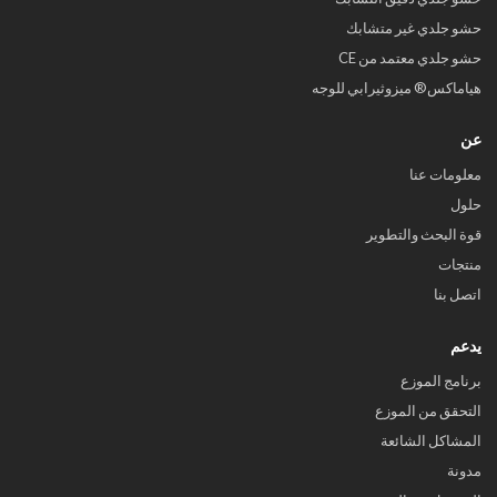
حشو جلدي غير متشابك
حشو جلدي معتمد من CE
هياماكس® ميزوثيرابي للوجه
عن
معلومات عنا
حلول
قوة البحث والتطوير
منتجات
اتصل بنا
يدعم
برنامج الموزع
التحقق من الموزع
المشاكل الشائعة
مدونة