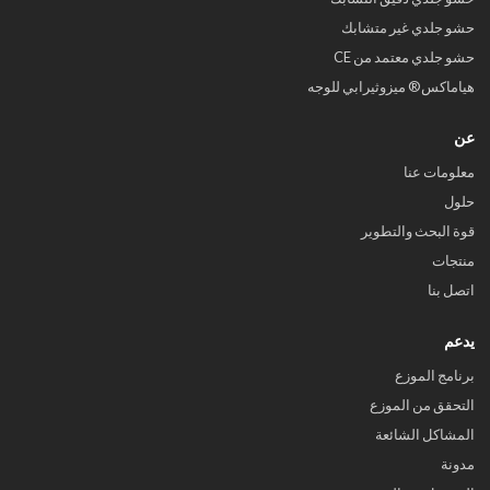
حشو جلدي غير متشابك
حشو جلدي معتمد من CE
هياماكس® ميزوثيرابي للوجه
عن
معلومات عنا
حلول
قوة البحث والتطوير
منتجات
اتصل بنا
يدعم
برنامج الموزع
التحقق من الموزع
المشاكل الشائعة
مدونة