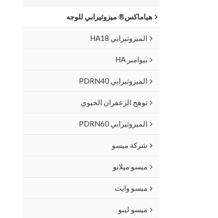
هياماكس® ميزوثيرابي للوجه
الميزوثيرابي HA18
بيوامبر HA
الميزوثيرابي PDRN40
توهج الزعفران الحيوي
الميزوثيرابي PDRN60
شركة ميسو
ميسو ميلانو
ميسو وايت
ميسو ليبو