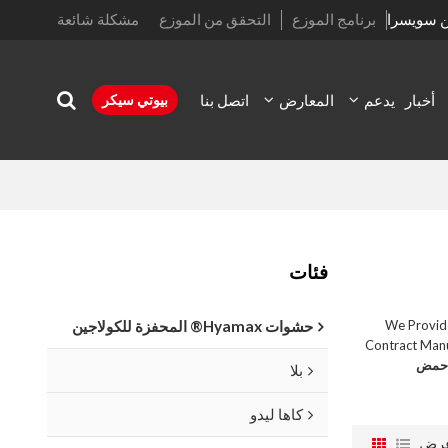
ن سويسرا
برنامج الموزع
التحقق من الموزع
مشكلة شائعة
أخبار
يدعم
المعارض
اتصل بنا
بيوتي سيكر
فئات
, We Provi
حشوات Hyamax® المحفزة للكولاجين
Contract Manu
 حمض
بلا
كاها ليدو
رض