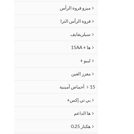
ميزو فروة الرأس
فروة الرأس الترا
سيلريفايف
ها + 15AA
ليبو +
معزز العين
15 أحماض أمينية
بي تي إكس+
ها الداعم
هكتار 0.25