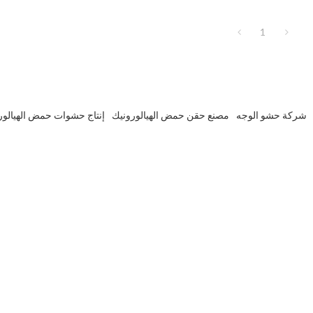
1
شركة حشو الوجه
مصنع حقن حمض الهيالورونيك
إنتاج حشوات حمض الهيالور