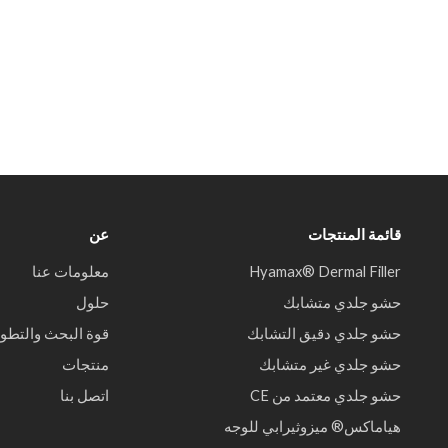
قائمة المنتجات
عن
Hyamax® Dermal Filler
معلومات عنا
حشو جلدي متشابك
حلول
حشو جلدي دقيق التشابك
قوة البحث والتطوي
حشو جلدي غير متشابك
منتجات
حشو جلدي معتمد من CE
اتصل بنا
هياماكس® ميزوثيرابي للوجه