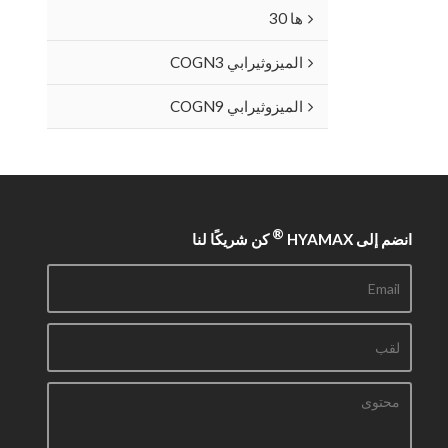
ها 30
الميزوثيرابي COGN3
الميزوثيرابي COGN9
®
انضم إلى HYAMAX
كن شريكًا لنا