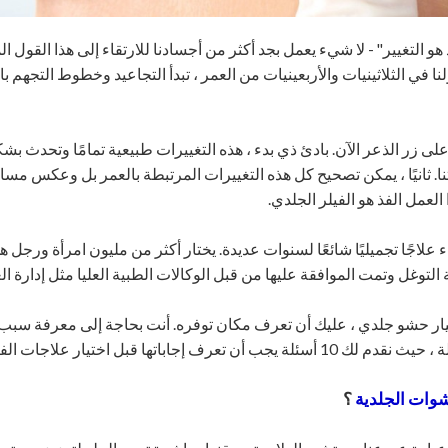
 هو التغيير" - لا شيء يعمل بجد أكثر من أجسادنا للارتقاء إلى هذا القول ا
نا في الثلاثينيات والأربعينيات من العمر ، تبدأ التجاعيد وخطوط التجهم ب
لى زر الذعر الآن. بادئ ذي بدء ، هذه التغييرات طبيعية تمامًا وتحدث
. ثانيًا ، يمكن تصحيح كل هذه التغييرات المرتبطة بالعمر بل وعكس مسا
لعمل الفذ هو الفيلر الجلدي.
ء علاجًا تجميليًا شائعًا لسنوات عديدة. يختار أكثر من مليون امرأة ورج
توغل وتمت الموافقة عليها من قبل الوكالات الطبية العليا مثل إدارة الغذاء والدوا
ار حشو جلدي ، عليك أن تعرف مكان توفره. أنت بحاجة إلى معرفة سبب هذ
عرف إجاباتها قبل اختيار علاجات الفيلر لوجهك وشفتيك وعينيك.
وات الجلدية
؟