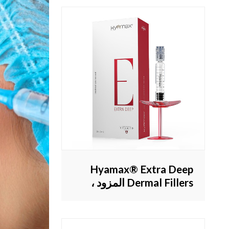
Hyamax® Extra Deep
Dermal Fillers المزود ،
حشو الخد ، مصفاة الذقن ،
دعم البيع بالجملة
والمخصص