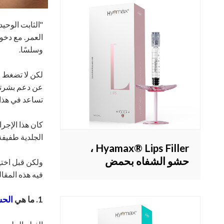
"الثابت الوحيد
العمر. مع دخول
وسلسًا.
لكن لا تضغط ع
عن دعم بشرتنا
تساعد في هذا ا
كان هذا الإجرا
الجلدية طفيفة ال
Hyamax® Lips Filler ،
حشو الشفاه بحمض
ولكن قبل اختي
الهيالورونيك ، مصنع حقن
فيه هذه المقالة ، حيث نقدم لك 10 أسئلة يجب أن ت
الشفاه ، بيع بالجملة
ومخصص
1. ما هي
الحش