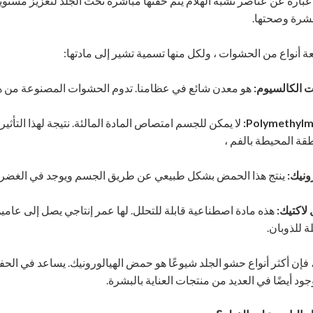
 عبارة عن عناصر تشبه الهلام يتم حقنها مباشرة تحت الجلد لتعزيز مستوي
بشرة وصحتها.
عة أنواع من الحشوات ، ولكل منها تسمية تشير إلى مادتها:
 الكالسيوم:
هو معدن شائع في عظامنا. تدوم الحشوات المصنوعة من هذا المع
Polymethylme
لا يمكن للجسم امتصاص المادة المالئة. نتيجة لهذا التأثير
ة المحيطة بالفم ،
ونيك:
ينتج هذا الحمض بشكل طبيعي عن طريق الجسم ويوجد في الغضروف والجلد. 
لاكتيك:
هذه مادة اصطناعية قابلة للتحلل. لها عمر إنتاجي يصل إلى عام
ة للذوبان.
 فإن أكثر أنواع حشو الجلد شيوعًا هو حمض الهيالورونيك. يساعد في الحفا
ود أيضًا في العديد من منتجات العناية بالبشرة.