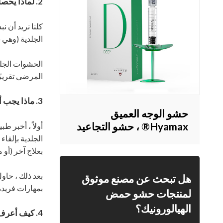
2. لماذا يحصل الناس على الفيلر؟
كلنا نريد أن 
الجلدية (وهي ش
الحشوات الجلد
المرضى تقريبً
3. ماذا يجب أن أسأل الطبيب أثناء الاستشارة؟
حشو الوجه العميق
Hyamax® ، حشو التجاعيد
أولاً ، أخبر 
، مورد حشو الجلد ، دعم
الجلدية بإلقا
البيع بالجملة والمخصص
بعلاج آخر (أو 
بعد ذلك ، حاو
هل تبحث عن مصنع موثوق
بمهارات فريدة 
لمنتجات حشو حمض
الهيالورونيك؟
4. كيف أعرف ما هو الفيلر المناسب لي؟