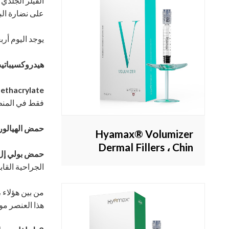
الفيلر الجلدي
على نضارة ال
يوجد اليوم أرب
هيدروكسيباتيت
thacrylate:
فقط في المنطق
حمض الهيالور
Hyamax® Volumizer
Dermal Fillers ، Chin
حمض بولي إل 
Filler ، مورد حشو حمض
الجراحية القابل
الهيالورونيك ، بيع بالجملة
ومخصص
من بين هؤلاء ،
هذا العنصر موج