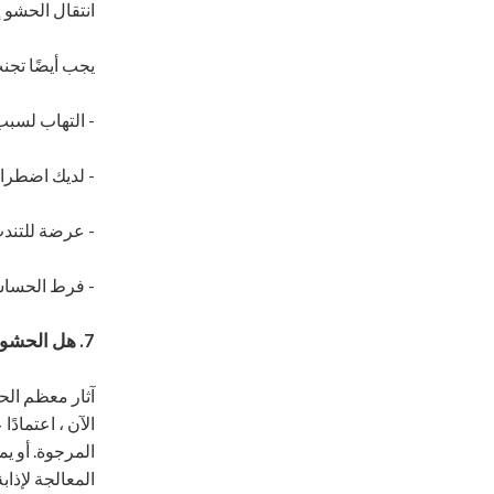
انتقال الحشو 
يجب أيضًا تجن
- التهاب لسبب
- لديك اضطرا
- عرضة للتند
- فرط الحساسي
7. هل الحشوات الجلدية دائمة؟
آثار معظم الحش
الآن ، اعتماد
المرجوة. أو يم
المعالجة لإذابة