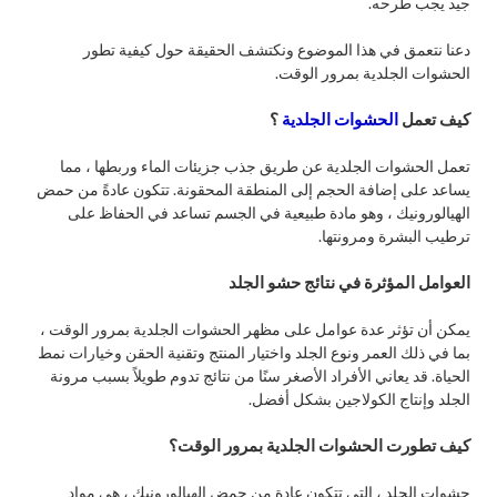
جيد يجب طرحه.
دعنا نتعمق في هذا الموضوع ونكتشف الحقيقة حول كيفية تطور
الحشوات الجلدية بمرور الوقت.
كيف تعمل
الحشوات الجلدية
؟
تعمل الحشوات الجلدية عن طريق جذب جزيئات الماء وربطها ، مما
يساعد على إضافة الحجم إلى المنطقة المحقونة. تتكون عادةً من حمض
الهيالورونيك ، وهو مادة طبيعية في الجسم تساعد في الحفاظ على
ترطيب البشرة ومرونتها.
العوامل المؤثرة في نتائج حشو الجلد
يمكن أن تؤثر عدة عوامل على مظهر الحشوات الجلدية بمرور الوقت ،
بما في ذلك العمر ونوع الجلد واختيار المنتج وتقنية الحقن وخيارات نمط
الحياة. قد يعاني الأفراد الأصغر سنًا من نتائج تدوم طويلاً بسبب مرونة
الجلد وإنتاج الكولاجين بشكل أفضل.
كيف تطورت الحشوات الجلدية بمرور الوقت؟
حشوات الجلد ، التي تتكون عادة من حمض الهيالورونيك ، هي مواد