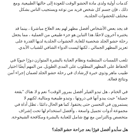
كدمات أولية ولدى مادة الحشو الوقت للعودة إلى حالتها الطبيعية. ومع
ذلك ، فإن جسم كل شخص فريد من نوعه ويستجيب الناس بشكل
مختلف للحشوات الجلدية.
قد يجد بعض الأشخاص أفضل مظهر لهم بعد العلاج مباشرةً ، بينما قد
يختبره آخرون لاحقًا. هذا التباين هو جزء طبيعي من العملية ، مما يجعل
رحلة حشو الجلد شخصية للغاية. الحشوات الجلدية لديها القدرة على
تعزيز المظهر الجمالي ، لكنها ليست الدواء الشافي للشباب الأبدي.
تلعب اللمسات المنتظمة ونظام العناية بالبشرة المتوازن دورًا حيويًا في
الحفاظ على المظهر المطلوب على المدى الطويل. من المهم أيضًا اختيار
طبيب ماهر وذوي خبرة لإرشادك في رحلة حشو الجلد لضمان إجراء آمن
ونتائج فعالة.
في الختام ، هل تبدو الفيلر أفضل بمرور الوقت؟ نعم و لا. هناك "بقعة
جميلة" حيث يبدو أنها في ذروتها ، وتبدو طبيعية ومثالية. لكنهم لا
يستمرون في التحسن حتى يختفوا. كما هو الحال دائمًا ، تظل أداة في
مجموعة أدوات تجميل واسعة ، وأفضل استخدام لها تحت إشراف
متخصص وبالتزامن مع نهج شامل للعناية بالبشرة ومكافحة الشيخوخة.
هل سأبدو أفضل فورًا بعد جراحة حشو الجلد؟