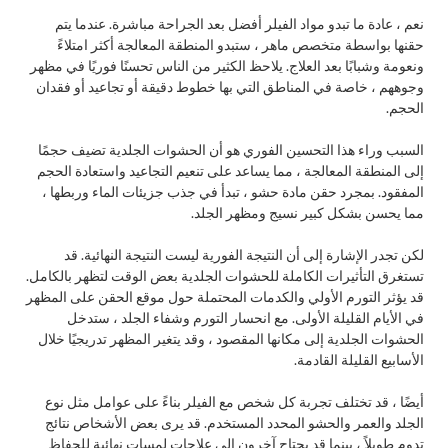
نعم ، عادة ما تبدو مواد الفيلر أفضل بعد الجراحة مباشرة. عندما يتم
حقنها بواسطة متخصص ماهر ، ستبدو المنطقة المعالجة أكثر امتلاءً
ونعومة وشبابًا بعد العلاج. يلاحظ الكثير من الناس تحسنًا فوريًا في مظهر
وجوههم ، خاصة في المناطق التي بها خطوط دقيقة أو تجاعيد أو فقدان
الحجم.
السبب وراء هذا التحسين الفوري هو أن الحشوات الجلدية تضيف حجمًا
إلى المنطقة المعالجة ، مما يساعد على تنعيم التجاعيد واستعادة الحجم
المفقود. بمجرد حقن مادة حشو ، تبدأ في جذب جزيئات الماء وربطها ،
مما يحسن بشكل كبير نسيج ومظهر الجلد.
لكن تجدر الإشارة إلى أن النتيجة الفورية ليست النتيجة النهائية. قد
تستغرق التأثيرات الكاملة للحشوات الجلدية بعض الوقت لتظهر بالكامل.
قد يؤثر التورم الأولي والكدمات المحتملة حول موقع الحقن على المظهر
في الأيام القليلة الأولى. مع انحسار التورم وشفاء الجلد ، ستدخل
الحشوات الجلدية إلى مكانها المقصود ، وقد يتغير المظهر تدريجيًا خلال
الأسابيع القليلة القادمة.
أيضًا ، قد تختلف تجربة كل شخص مع الفيلر بناءً على عوامل مثل نوع
الجلد والعمر والحشو المحدد المستخدم. قد يرى بعض الأشخاص نتائج
تدوم طويلاً ، بينما قد يحتاج آخرون إلى علاجات لمسات نهائية للحفاظ