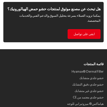
هل تبحث عن مصنع موثوق لمنتجات حشو حمض الهيالورونيك؟
يمكننا تزويد العملاء بسرعة بتحليل السوق والدعم الفني والخدمات
المخصصة.
ابقى على تواصل
قائمة المنتجات
Hyamax® Dermal Filler
حشو جلدي متشابك
حشو جلدي دقيق التشابك
حشو جلدي غير متشابك
حشو جلدي معتمد من CE
هياماكس® ميزوثيرابي للوجه