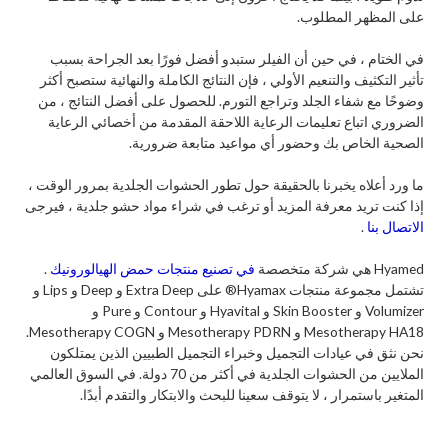
على المظهر المطلوب.
في الختام ، في حين أن الفيلر ستبدو أفضل فورًا بعد الجراحة بسبب
تأثير التكثيف والتنعيم الأولي ، فإن النتائج الكاملة والنهائية ستصبح أكثر
وضوحًا مع شفاء الجلد وتراجع التورم. للحصول على أفضل النتائج ، من
الضروري اتباع تعليمات الرعاية اللاحقة المقدمة من أخصائي الرعاية
الصحية الخاص بك وحضور أي مواعيد متابعة ضرورية.
ما ورد أعلاه يخبرنا بالحقيقة حول تطور الحشوات الجلدية بمرور الوقت ،
إذا كنت تريد معرفة المزيد أو ترغب في شراء مواد حشو جلدية ، فيرجى
الاتصال بنا
.
Hyamed هي شركة متخصصة
في تصنيع منتجات حمض الهيالورونيك
.
تشتمل مجموعة منتجات Hyamax® على Extra Deep و Deep و Lips و
Volumizer و Skin Booster و Hyavital و Contour و Pure و
Mesotherapy HA18 و Mesotherapy PDRN و Mesotherapy COGN.
نحن نثق في عيادات التجميل وخبراء التجميل الطبيين الذين يمتلكون
الملايين من الحشوات الجلدية في أكثر من 70 دولة. في السوق العالمي
المتغير باستمرار ، لا يتوقف سعينا للبحث والابتكار والتقدم أبدًا.