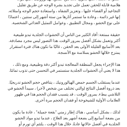
هلامية قابلة للحقن تعمل على تجديد بشرة الوجه عن طريق تقليل
التجاعيد أو القضاء عليها ، وتعزيز الشفاه ، واستعادة حجم الوجه وامتلائه.
إنها غير دائمة ، وعادة ما تستمر آثارها من ستة أشهر إلى سنتين ، اعتمادًا
على نوع الحشو ، ومجال التطبيق ، وعوامل التمثيل الغذائي الشخصية.
حقيقة ممتعة: أفاد الكثير من الناس أن الحشوات الجلدية تبدو طبيعية
أكثر وتعمل بشكل أفضل بمرور الوقت. هذا التصور ليس مجرد مصادفة.
بعد الأسابيع القليلة الأولى بعد الحقن ، غالبًا ما تكون هناك فترة استقرار
يمتزج خلالها الحشو بسلاسة مع الأنسجة.
هذا الإجراء يجعل المنطقة المعالجة تبدو أكثر دقة وطبيعية. ومع ذلك ،
هذا لا يعني أن الحشوات الجلدية ستستمر في التحسن حتى تذوب تمامًا.
عندما يستقلب الجسم حمض الهيالورونيك ، يتناقص حجم الحشو تدريجيًا.
بعد ذروة أفضل النتائج (والتي تختلف من شخص لآخر) ، سيبدأ الحشو في
التلاشي ببطء. بمرور الوقت ، قد يتسبب فقدان الحجم هذا في ظهور
العلامات الأولية للشيخوخة أو فقدان الحجم مرة أخرى.
لذلك ، بشكل أساسي ، هناك إطار زمني "بقعة جميلة" ، عادة ما يكون
من بضعة أسابيع إلى بضعة أشهر بعد العلاج ، عندما تبدو مواد الحشو
الجلدية في أفضل حالاتها عادةً. خلال هذا الوقت ، يلتئم أي تورم أو