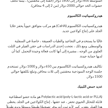
المتوسط 800 دولار إلى 1600 دولار (حقنة إلى محقنتين) ، بينما تكلف
حشوات الخد حوالي 2000 دولار (من 2 إلى 4 محاقن).
هيدروكسيباتيت الكالسيوم
هيدروكسيباتيت الكالسيوم (CaHA) هو مركب متوافق حيوياً يحفز خلايا
الجلد على إنتاج كولاجين جديد.
غالبًا ما يستخدم في التجاعيد والطيات العميقة ، خاصةً في السفلية
والوسطى. ومع ذلك ، نجحت إحدى الدراسات في حقن الفيلر في الثلث
العلوي من الوجه ، مشيرة إلى أنها كانت فعالة وجيدة التحمل. كما أن
لديها حماية جيدة.
تكاليف هيدروكسيباتيت الكالسيوم بين 650 دولار و 1000 دولار. تستخدم
جلسة الوجه النموذجية محقنتين إلى ثلاث محاقن وتبلغ تكلفتها حوالي
1500 دولار.
عديد حمض اللبنيك
Polylactic acid (poly-L-lactic acid or PLLA) هو مادة حشو اصطناعية
قابلة للتحلل الحيوي تحفز ، عند حقنها ، إنتاج الكولاجين في الجلد. يحظى
هذا الفيلر بتقدير كبير لأنه ثبت أنه يوفر تصحيحًا طبيعيًا وممتعًا يدوم طويلاً