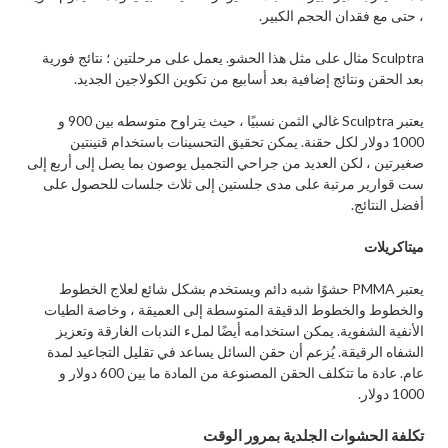
، حتى مع فقدان الحجم الكبير.
Sculptra مثال على مثل هذا الحشو. يعمل على مرحلتين ؛ نتائج فورية
بعد الحقن ونتائج إضافية بعد أسابيع من تكوين الكولاجين الجديد.
يعتبر Sculptra غالي الثمن نسبيًا ، حيث يتراوح متوسطه بين 900 و
1000 دولار لكل حقنة. يمكن تحقيق التحسينات باستخدام قنينتين
صغيرتين ، لكن العديد من جراحي التجميل يوصون بما يصل إلى أربع إلى
ست قوارير مرتبة على مدى جلستين إلى ثلاث جلسات للحصول على
أفضل النتائج.
ميتاكريلات
يعتبر PMMA حشوًا شبه دائم ويستخدم بشكل شائع لعلاج الخطوط
والخطوط والخطوط الدقيقة المتوسطة إلى العميقة ، وخاصة الطيات
الأنفية الشفوية. يمكن استخدامه أيضًا لملء الندبات الغارقة وتعزيز
الشفاه الرقيقة. يُزعم أن حقن السائل يساعد في تقليل التجاعيد لمدة
عام. عادة ما تتكلف الحقن المصنوعة من المادة ما بين 600 دولار و
1000 دولار.
تكلفة الحشوات الجلدية بمرور الوقت