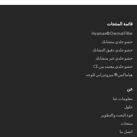
قائمة المنتجات
Hyamax® Dermal Filler
حشو جلدي متشابك
حشو جلدي دقيق التشابك
حشو جلدي غير متشابك
حشو جلدي معتمد من CE
هياماكس® ميزوثيرابي للوجه
عن
معلومات عنا
حلول
قوة البحث والتطوير
منتجات
اتصل بنا