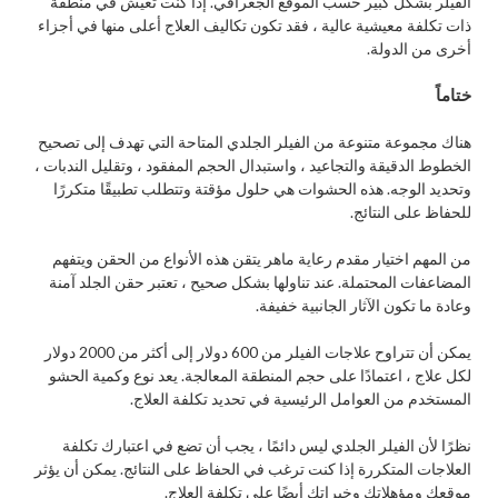
الفيلر بشكل كبير حسب الموقع الجغرافي. إذا كنت تعيش في منطقة
ذات تكلفة معيشية عالية ، فقد تكون تكاليف العلاج أعلى منها في أجزاء
أخرى من الدولة.
ختاماً
هناك مجموعة متنوعة من الفيلر الجلدي المتاحة التي تهدف إلى تصحيح
الخطوط الدقيقة والتجاعيد ، واستبدال الحجم المفقود ، وتقليل الندبات ،
وتحديد الوجه. هذه الحشوات هي حلول مؤقتة وتتطلب تطبيقًا متكررًا
للحفاظ على النتائج.
من المهم اختيار مقدم رعاية ماهر يتقن هذه الأنواع من الحقن ويتفهم
المضاعفات المحتملة. عند تناولها بشكل صحيح ، تعتبر حقن الجلد آمنة
وعادة ما تكون الآثار الجانبية خفيفة.
يمكن أن تتراوح علاجات الفيلر من 600 دولار إلى أكثر من 2000 دولار
لكل علاج ، اعتمادًا على حجم المنطقة المعالجة. يعد نوع وكمية الحشو
المستخدم من العوامل الرئيسية في تحديد تكلفة العلاج.
نظرًا لأن الفيلر الجلدي ليس دائمًا ، يجب أن تضع في اعتبارك تكلفة
العلاجات المتكررة إذا كنت ترغب في الحفاظ على النتائج. يمكن أن يؤثر
موقعك ومؤهلاتك وخبراتك أيضًا على تكلفة العلاج.