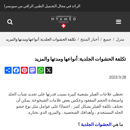
الرائد في مجال التجميل الطبي الراقي من سويسرا
منزل
جميع
أخبار المنتج
/
/
/
تكلفة الحشوات الجلدية: أنواعها ومدتها والمزيد
تكلفة الحشوات الجلدية: أنواعها ومدتها والمزيد
Share
Facebook
Pinterest
Mastodon
WhatsApp
X
2023/3/28
تحظى علاجات الفيلر بشعبية كبيرة بسبب قدرتها على تجديد شباب الجلد
واستعادة الحجم المفقود وعكس بعض علامات الشيخوخة. يمكن أن
تختلف تكلفة الفيلر بشكل كبير ، اعتمادًا على عوامل مثل نوع حشو
الجلد المستخدم ، وأهدافك الشخصية ، والمزود الذي تختاره.
ما هي
الحشوات الجلدية
؟