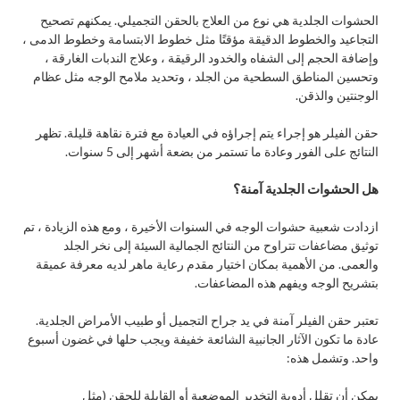
الحشوات الجلدية هي نوع من العلاج بالحقن التجميلي. يمكنهم تصحيح
التجاعيد والخطوط الدقيقة مؤقتًا مثل خطوط الابتسامة وخطوط الدمى ،
وإضافة الحجم إلى الشفاه والخدود الرقيقة ، وعلاج الندبات الغارقة ،
وتحسين المناطق السطحية من الجلد ، وتحديد ملامح الوجه مثل عظام
الوجنتين والذقن.
حقن الفيلر هو إجراء يتم إجراؤه في العيادة مع فترة نقاهة قليلة. تظهر
النتائج على الفور وعادة ما تستمر من بضعة أشهر إلى 5 سنوات.
هل الحشوات الجلدية آمنة؟
ازدادت شعبية حشوات الوجه في السنوات الأخيرة ، ومع هذه الزيادة ، تم
توثيق مضاعفات تتراوح من النتائج الجمالية السيئة إلى نخر الجلد
والعمى. من الأهمية بمكان اختيار مقدم رعاية ماهر لديه معرفة عميقة
بتشريح الوجه ويفهم هذه المضاعفات.
تعتبر حقن الفيلر آمنة في يد جراح التجميل أو طبيب الأمراض الجلدية.
عادة ما تكون الآثار الجانبية الشائعة خفيفة ويجب حلها في غضون أسبوع
واحد. وتشمل هذه:
يمكن أن تقلل أدوية التخدير الموضعية أو القابلة للحقن (مثل