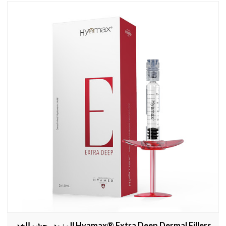
Hyamax® Extra Deep Dermal Fillers المزود ، حشو الخد