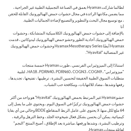
لطالما شاركت Hyamax بعمق في الصناعة التجميلية الطبية غير الجراحية ،
مما يضمن مكانتها الرائدة في مجال حشوات حمض الهيالورونيك القابلة للحقن
، مع توسيع مجال البحث والتطوير والتصنيع لإضاءة الجماليات الطبية.
أنا
بالإضافة إلى حشوات حمض الهيالورونيك الكلاسيكية المتشابكة ، وحشوات
حمض الهيالورونيك أحادية الطور وحشو حمض الهيالورونيك ليدوكائين ، قدمت
Hyamax أيضًا Hyamax Mesotherapy Series وحشوات حمض الهيالورونيك
غير المتصالبة "Hyavital".
استنادًا إلى الميزوثيرابي الفرنسي ، طورت Hyamax خمسة منتجات
"ميزوثيرابي" ، HA18 ، PDRN40 ، PDRN60 ، COGN3 ، COGN9 ، لتلبية
متطلبات السوق الطبية الخفيفة لتحسين البشرة ، ترطيبها ، تفتيحها ، تجديدها ،
رفعها وشدها ، مضاد للالتهابات ، ومكافحة حب الشباب.
حشو Hyamax غير المرتبط بحمض الهيالورونيك "Hyavital" هو واحد من أكثر
حشوات حمض الهيالورونيك تركيزًا في السوق اليوم ، ويحتوي على ما يصل إلى
64 ملغ لكل منها. لا يحتوي على عامل الربط المتقاطع BDDE وخالي من أي بقايا
كيميائية. يمكن أن يحسن بشكل فعال شيخوخة الجلد ، وخط الترهل والرقبة ،
وترطيب البشرة ، وشدها ورفعها. مباشرة بعد الإطلاق ، أصبح المنتج "النجم"
لعائلة منتجات Hyamax.