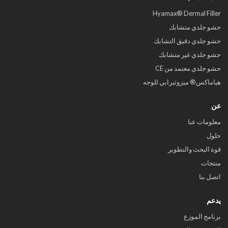
Hyamax® Dermal Filler
حشو جلدي متشابك
حشو جلدي دقيق التشابك
حشو جلدي غير متشابك
حشو جلدي معتمد من CE
هياماكس® ميزوثيرابي للوجه
عن
معلومات عنا
حلول
قوة البحث والتطوير
منتجات
اتصل بنا
يدعم
برنامج الموزع