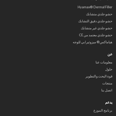
Hyamax® Dermal Filler
حشو جلدي متشابك
حشو جلدي دقيق التشابك
حشو جلدي غير متشابك
حشو جلدي معتمد من CE
هياماكس® ميزوثيرابي للوجه
عن
معلومات عنا
حلول
قوة البحث والتطوير
منتجات
اتصل بنا
يدعم
برنامج الموزع