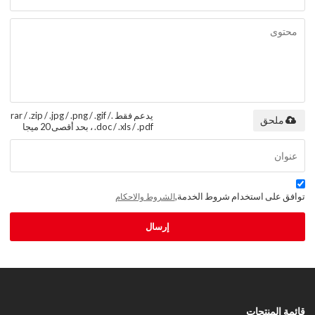
يدعم فقط .rar / .zip / .jpg / .png / .gif /
ملحق
.doc / .xls / .pdf ، بحد أقصى 20 ميجا
توافق على استخدام شروط الخدمة,
الشروط والاحكام
إرسال
قائمة المنتجات