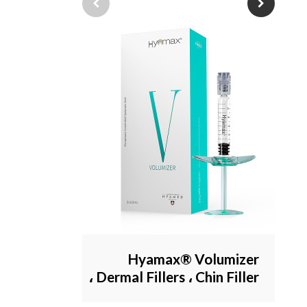
بالجملة ومخصص
Hyamax® Volumizer
Dermal Fillers ، Chin Filler ،
مورد حشو حمض الهيالورونيك