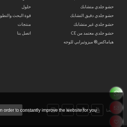
حشو جلدي متشابك
حلول
حشو جلدي دقيق التشابك
قوة البحث والتطوي
حشو جلدي غير متشابك
منتجات
حشو جلدي معتمد من CE
اتصل بنا
هياماكس® ميزوثيرابي للوجه
تابعنا
اشتراك
 order to constantly improve the website for you.