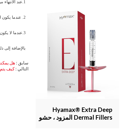
1.عند الانتهاء من المنتجات التي نقدمها في حوالي 3 أيام ،
2. عندما يكون لدينا منتجات نصف منتهية ، فإننا نقوم بتسليمها في حوالي أسبوع.
3.عندما لا يكون لدينا منتجات نصف نهائية ، عادة ما يستغرق الأمر حوالي 25 يومًا.
بالإضافة إلى ذلك ، يمكن أن
سابق
هل يمكنني الحصول على حشوات
التالي
كيف يتم ح
Hyamax® Extra Deep
Dermal Fillers المزود ، حشو
الخد ، مصفاة الذقن ، دعم البيع
بالجملة والمخصص