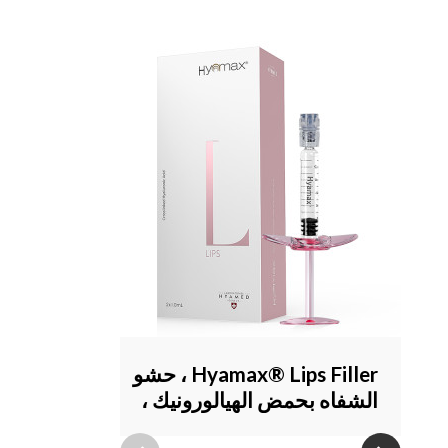
Hyamax® Lips Filler ، حشو
الشفاه بحمض الهيالورونيك ،
مصنع حقن الشفاه ، بيع