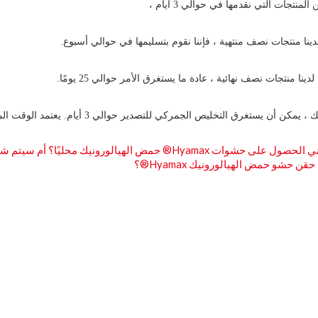
 يستغرق التخليص الجمركي للتصدير حوالي 3 أيام. يعتمد الوقت المستغرق لتخليص الاستيراد على بلدك.
 Hyamax® حمض الهيالورونيك محليًا؟ أم سيتم شحنها إلي جواً أو بحراً أو براً؟
قن حشو حمض الهيالورونيك Hyamax®؟