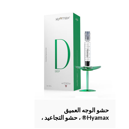
، بيع بالجملة ومخصص
حشو الوجه العميق
Hyamax® ، حشو التجاعيد ،
مورد حشو الجلد ، دعم البيع