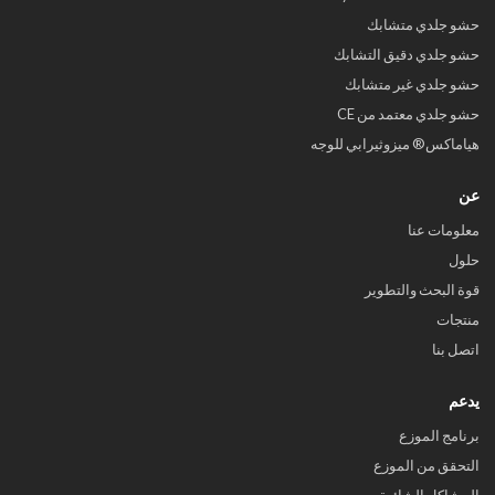
حشو جلدي متشابك
حشو جلدي دقيق التشابك
حشو جلدي غير متشابك
حشو جلدي معتمد من CE
هياماكس® ميزوثيرابي للوجه
عن
معلومات عنا
حلول
قوة البحث والتطوير
منتجات
اتصل بنا
يدعم
برنامج الموزع
التحقق من الموزع
المشاكل الشائعة