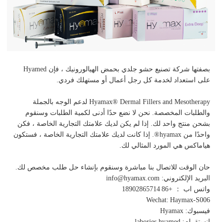
بصفتها شركة تصنيع حشو جلدي بحمض الهيالورونيك ، فإن Hyamed
على استعداد لخدمة كل رجل أعمال أو مستهلك فردي.
Hyamax® Dermal Fillers and Mesotherapy لدعم الوجه بالجملة
والطلبات المخصصة. نحن لا نضع حدًا أدنى لكمية الطلبات وسنقوم
بشحن منتج واحد لك. إذا لم يكن لديك علامتك التجارية الخاصة ، فكن
واحدًا من hyamax®. إذا كانت لديك علامتك التجارية الخاصة ، فستكون
هياماكس هي المورد المثالي لك.
حان الوقت للاتصال بنا مباشرة وسنقوم بإنشاء حل طلب مخصص لك.
البريد الإلكتروني: info@hyamax.com
واتس اب ： +86
18902865714
Wechat:
Haymax-S006
فيسبوك: Hyamax
انستقرام: labories.hyamed